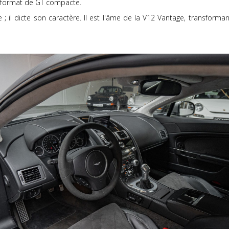
n format de GT compacte.
; il dicte son caractère. Il est l'âme de la V12 Vantage, transform