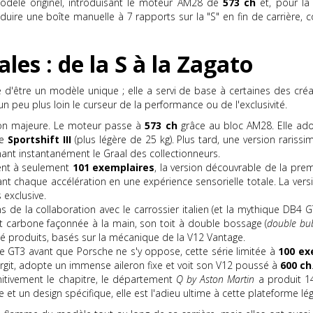
dèle originel, introduisant le moteur AM28 de
573 ch
et, pour la 
roduire une boîte manuelle à 7 rapports sur la "S" en fin de carrière, c
ales : de la S à la Zagato
d'être un modèle unique ; elle a servi de base à certaines des créati
peu plus loin le curseur de la performance ou de l'exclusivité.
tion majeure. Le moteur passe à
573 ch
grâce au bloc AM28. Elle ado
ée
Sportshift III
(plus légère de 25 kg). Plus tard, une version raris
ant instantanément le Graal des collectionneurs.
ment à seulement
101 exemplaires
, la version découvrable de la pre
rmant chaque accélération en une expérience sensorielle totale. La ver
 exclusive.
 de la collaboration avec le carrossier italien (et la mythique DB4 G
t carbone façonnée à la main, son toit à double bossage (
double bu
té produits, basés sur la mécanique de la V12 Vantage.
 GT3 avant que Porsche ne s'y oppose, cette série limitée à
100 ex
rgit, adopte un immense aileron fixe et voit son V12 poussé à
600 ch
nitivement le chapitre, le département
Q by Aston Martin
a produit 14
t un design spécifique, elle est l'adieu ultime à cette plateforme lé