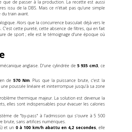
ue que de passer à la production. La recette est aussi
res issu de la DBS. Mais ce n'était pas qu'une simple
 du train avant.
ogique. Alors que la concurrence basculait déjà vers le
C'est cette pureté, cette absence de filtres, qui en fait
iture de sport ; elle est le témoignage d'une époque où
ue
 mécanique anglaise. D'une cylindrée de
5 935 cm3
, ce
léen de
570 Nm
. Plus que la puissance brute, c'est la
nt une poussée linéaire et ininterrompue jusqu'à sa zone
roblème thermique majeur. La solution est devenue la
ts, elles sont indispensables pour évacuer les calories
ystème de "by-pass" à l'admission qui s'ouvre à 5 500
ve brute, sans artifices numériques.
S) et un
0 à 100 km/h abattu en 4,2 secondes
, elle