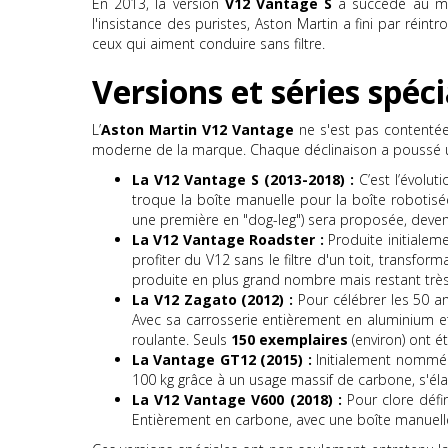
En 2013, la version
V12 Vantage S
a succédé au mo
l'insistance des puristes, Aston Martin a fini par réint
ceux qui aiment conduire sans filtre.
Versions et séries spéci
L’
Aston Martin V12 Vantage
ne s'est pas contentée 
moderne de la marque. Chaque déclinaison a poussé un 
La V12 Vantage S (2013-2018) :
C’est l’évolu
troque la boîte manuelle pour la boîte robotis
une première en "dog-leg") sera proposée, deven
La V12 Vantage Roadster :
Produite initiale
profiter du V12 sans le filtre d'un toit, transfo
produite en plus grand nombre mais restant très
La V12 Zagato (2012) :
Pour célébrer les 50 ans
Avec sa carrosserie entièrement en aluminium e
roulante. Seuls
150 exemplaires
(environ) ont é
La Vantage GT12 (2015) :
Initialement nommée
100 kg grâce à un usage massif de carbone, s'éla
La V12 Vantage V600 (2018) :
Pour clore défi
Entièrement en carbone, avec une boîte manuelle e