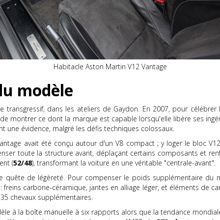
Habitacle Aston Martin V12 Vantage
 du modèle
 transgressif, dans les ateliers de Gaydon. En 2007, pour célébrer
s de montrer ce dont la marque est capable lorsqu'elle libère ses ingé
nt une évidence, malgré les défis techniques colossaux.
 Vantage avait été conçu autour d'un V8 compact ; y loger le bloc V12 
epenser toute la structure avant, déplaçant certains composants et ren
nt (
52/48
), transformant la voiture en une véritable "centrale-avant".
une quête de légèreté. Pour compenser le poids supplémentaire du m
reins carbone-céramique, jantes en alliage léger, et éléments de carr
 135 chevaux supplémentaires.
èle à la boîte manuelle à six rapports alors que la tendance mondia