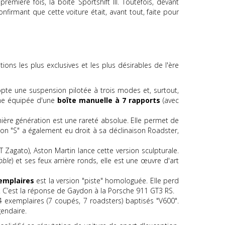
première fois, la boîte Sportshift III. Toutefois, devant
onfirmant que cette voiture était, avant tout, faite pour
ons les plus exclusives et les plus désirables de l'ère
pte une suspension pilotée à trois modes et, surtout,
sime équipée d'une
boîte manuelle à 7 rapports
(avec
mière génération est une rareté absolue. Elle permet de
sion "S" a également eu droit à sa déclinaison Roadster,
T Zagato), Aston Martin lance cette version sculpturale.
bble
) et ses feux arrière ronds, elle est une œuvre d'art
emplaires
est la version "piste" homologuée. Elle perd
. C’est la réponse de Gaydon à la Porsche 911 GT3 RS.
 exemplaires (7 coupés, 7 roadsters) baptisés "V600".
gendaire.