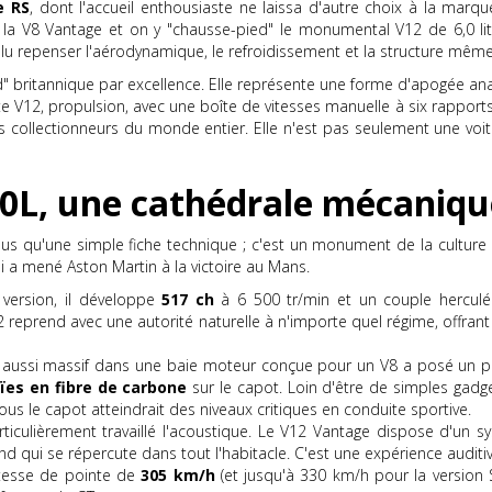
e RS
, dont l'accueil enthousiaste ne laissa d'autre choix à la marq
 la V8 Vantage et on y "chausse-pied" le monumental V12 de 6,0 lit
 fallu repenser l'aérodynamique, le refroidissement et la structure même
britannique par excellence. Elle représente une forme d'apogée anal
 V12, propulsion, avec une boîte de vitesses manuelle à six rapports. 
es collectionneurs du monde entier. Elle n'est pas seulement une vo
6.0L, une cathédrale mécaniq
us qu'une simple fiche technique ; c'est un monument de la culture
 a mené Aston Martin à la victoire au Mans.
version, il développe
517 ch
à 6 500 tr/min et un couple hercu
12 reprend avec une autorité naturelle à n'importe quel régime, offra
c aussi massif dans une baie moteur conçue pour un V8 a posé un p
ïes en fibre de carbone
sur le capot. Loin d'être de simples gadge
ous le capot atteindrait des niveaux critiques en conduite sportive.
ticulièrement travaillé l'acoustique. Le V12 Vantage dispose d'un s
nd qui se répercute dans tout l'habitacle. C'est une expérience auditi
tesse de pointe de
305 km/h
(et jusqu'à 330 km/h pour la version 