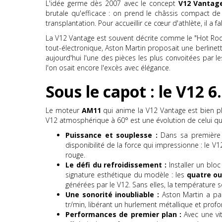
L'idée germe dès 2007 avec le concept
V12 Vantag
brutale qu'efficace : on prend le châssis compact de
transplantation. Pour accueillir ce cœur d'athlète, il a
La V12 Vantage est souvent décrite comme le "Hot Rod" 
tout-électronique, Aston Martin proposait une berlinette
aujourd'hui l'une des pièces les plus convoitées par l
l'on osait encore l'excès avec élégance.
Sous le capot : le V12 
Le moteur
AM11
qui anime la V12 Vantage est bien pl
V12 atmosphérique à 60° est une évolution de celui qui
Puissance et souplesse :
Dans sa première 
disponibilité de la force qui impressionne : le V
rouge.
Le défi du refroidissement :
Installer un blo
signature esthétique du modèle : les
quatre ou
générées par le V12. Sans elles, la température s
Une sonorité inoubliable :
Aston Martin a par
tr/min, libérant un hurlement métallique et profo
Performances de premier plan :
Avec une vi