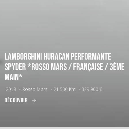
Lamborghini Huracan Performante
Spyder *Rosso Mars / Française / 3ème
main*
2018
-
Rosso Mars
-
21 500 Km
-
329 900 €
DÉCOUVRIR