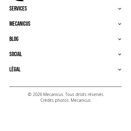
Services
ACHETER
Mecanicus
VENDRE
RECHERCHE
À PROPOS
Blog
SERVICES PREMIUM
HOUSE MECANICUS
FAQ
NEWS
Social
CONTACT
VIDÉOS
AUTOPÉDIA
INSTAGRAM
Légal
TIKTOK
FACEBOOK
CONDITIONS D'UTILISATION
YOUTUBE
POLITIQUE DE CONFIDENTIALITÉ
© 2026 Mecanicus. Tous droits réservés
Crédits photos: Mecanicus