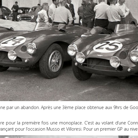
mine par un abandon. Après une 3ème place obtenue aux 9hrs de Good
ire pour la première fois une monoplace. C’est au volant d’une Conna
vançant pour l’occasion Musso et Villoresi. Pour un premier GP au nive