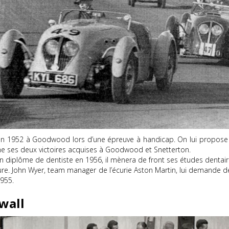
en 1952 à Goodwood lors d’une épreuve à handicap. On lui propose 
mme ses deux victoires acquises à Goodwood et Snetterton.
on diplôme de dentiste en 1956, il mènera de front ses études dentai
ure. John Wyer, team manager de l’écurie Aston Martin, lui demande de
1955.
wall