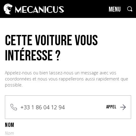
MENU
cette voiture vous
intéresse ?
Appelez-nous ou bien laissez-nous un message avec vos
coordonnées et nous vous rappellerons aussi rapidement que
possible.
+33 1 86 04 12 94
APPEL
NOM