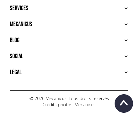
Services
ACHETER
Mecanicus
VENDRE
RECHERCHE
À PROPOS
Blog
SERVICES PREMIUM
HOUSE MECANICUS
FAQ
NEWS
Social
CONTACT
VIDÉOS
AUTOPÉDIA
INSTAGRAM
Légal
TIKTOK
FACEBOOK
CONDITIONS D'UTILISATION
YOUTUBE
POLITIQUE DE CONFIDENTIALITÉ
© 2026 Mecanicus. Tous droits réservés
Crédits photos: Mecanicus