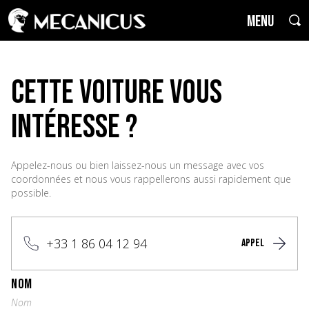
MENU
cette voiture vous
intéresse ?
Appelez-nous ou bien laissez-nous un message avec vos
coordonnées et nous vous rappellerons aussi rapidement que
possible.
+33 1 86 04 12 94
APPEL
NOM