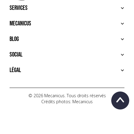
Services
ACHETER
Mecanicus
VENDRE
RECHERCHE
À PROPOS
Blog
SERVICES PREMIUM
HOUSE MECANICUS
FAQ
NEWS
Social
CONTACT
VIDÉOS
AUTOPÉDIA
INSTAGRAM
Légal
TIKTOK
FACEBOOK
CONDITIONS D'UTILISATION
YOUTUBE
POLITIQUE DE CONFIDENTIALITÉ
© 2026 Mecanicus. Tous droits réservés
Crédits photos: Mecanicus