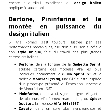
encore aujourd’hui l’excellence du
design italien
appliqué à l’automobile.
Bertone, Pininfarina et la
montée en puissance du
design italien
Si Alfa Romeo s’est toujours illustrée par ses
performances mécaniques, elle doit aussi son succès à
son
style unique
, fruit du travail des plus grands
carrossiers italiens.
Bertone
, déjà à l’origine de la
Giulietta Sprint
,
sculpte certains des modèles Alfa les plus
iconiques, notamment la
Giulia Sprint GT
et la
radicale
Montreal (1970)
, une GT futuriste inspirée
d’un prototype présenté à l’Exposition universelle
de Montréal en 1967.
Pininfarina
, quant à lui, signe les lignes élégantes
de plusieurs Alfa Romeo marquantes, du
Spider
Duetto
à la luxueuse
Alfa 164 (1987)
.
Zagato
, dans un style plus avant-gardiste et