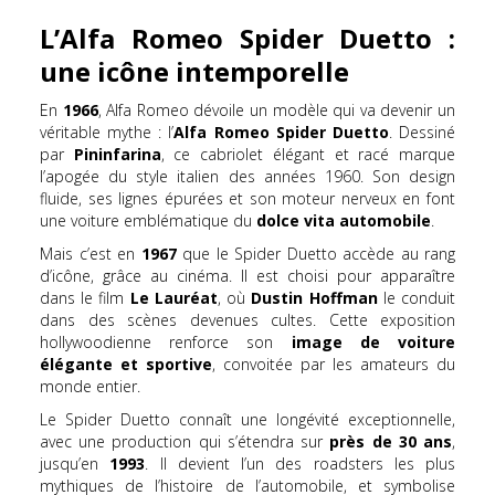
L’Alfa Romeo Spider Duetto :
une icône intemporelle
En
1966
, Alfa Romeo dévoile un modèle qui va devenir un
véritable mythe : l’
Alfa Romeo Spider Duetto
. Dessiné
par
Pininfarina
, ce cabriolet élégant et racé marque
l’apogée du style italien des années 1960. Son design
fluide, ses lignes épurées et son moteur nerveux en font
une voiture emblématique du
dolce vita automobile
.
Mais c’est en
1967
que le Spider Duetto accède au rang
d’icône, grâce au cinéma. Il est choisi pour apparaître
dans le film
Le Lauréat
, où
Dustin Hoffman
le conduit
dans des scènes devenues cultes. Cette exposition
hollywoodienne renforce son
image de voiture
élégante et sportive
, convoitée par les amateurs du
monde entier.
Le Spider Duetto connaît une longévité exceptionnelle,
avec une production qui s’étendra sur
près de 30 ans
,
jusqu’en
1993
. Il devient l’un des roadsters les plus
mythiques de l’histoire de l’automobile, et symbolise