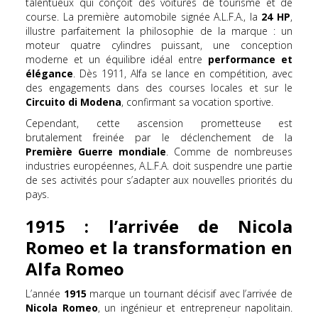
talentueux qui conçoit des voitures de tourisme et de
course. La première automobile signée A.L.F.A., la
24 HP
,
illustre parfaitement la philosophie de la marque : un
moteur quatre cylindres puissant, une conception
moderne et un équilibre idéal entre
performance et
élégance
. Dès 1911, Alfa se lance en compétition, avec
des engagements dans des courses locales et sur le
Circuito di Modena
, confirmant sa vocation sportive.
Cependant, cette ascension prometteuse est
brutalement freinée par le déclenchement de la
Première Guerre mondiale
. Comme de nombreuses
industries européennes, A.L.F.A. doit suspendre une partie
de ses activités pour s’adapter aux nouvelles priorités du
pays.
1915 : l’arrivée de Nicola
Romeo et la transformation en
Alfa Romeo
L’année
1915
marque un tournant décisif avec l’arrivée de
Nicola Romeo
, un ingénieur et entrepreneur napolitain.