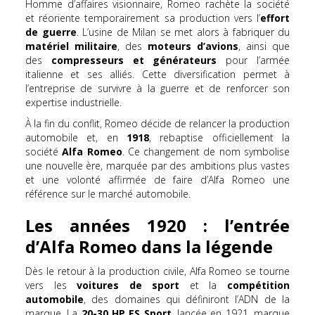
Homme d’affaires visionnaire, Romeo rachète la société
et réoriente temporairement sa production vers l’
effort
de guerre
. L’usine de Milan se met alors à fabriquer du
matériel militaire
, des
moteurs d’avions
, ainsi que
des
compresseurs et générateurs
pour l’armée
italienne et ses alliés. Cette diversification permet à
l’entreprise de survivre à la guerre et de renforcer son
expertise industrielle.
À la fin du conflit, Romeo décide de relancer la production
automobile et, en
1918
, rebaptise officiellement la
société
Alfa Romeo
. Ce changement de nom symbolise
une nouvelle ère, marquée par des ambitions plus vastes
et une volonté affirmée de faire d’Alfa Romeo une
référence sur le marché automobile.
Les années 1920 : l’entrée
d’Alfa Romeo dans la légende
Dès le retour à la production civile, Alfa Romeo se tourne
vers les
voitures de sport
et la
compétition
automobile
, des domaines qui définiront l’ADN de la
marque. La
20-30 HP ES Sport
, lancée en 1921, marque