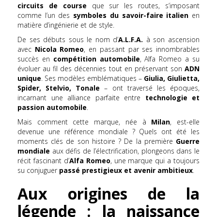
circuits de course
que sur les routes, s’imposant
comme l’un des
symboles du savoir-faire italien
en
matière d’ingénierie et de style.
De ses débuts sous le nom d’
A.L.F.A.
à son ascension
avec
Nicola Romeo
, en passant par ses innombrables
succès en
compétition automobile
, Alfa Romeo a su
évoluer au fil des décennies tout en préservant son
ADN
unique
. Ses modèles emblématiques –
Giulia, Giulietta,
Spider, Stelvio, Tonale
– ont traversé les époques,
incarnant une alliance parfaite entre
technologie et
passion automobile
.
Mais comment cette marque, née à
Milan
, est-elle
devenue une référence mondiale ? Quels ont été les
moments clés de son histoire ? De la première
Guerre
mondiale
aux défis de l’électrification, plongeons dans le
récit fascinant d’
Alfa Romeo
, une marque qui a toujours
su conjuguer
passé prestigieux et avenir ambitieux
.
Aux origines de la
légende : la naissance