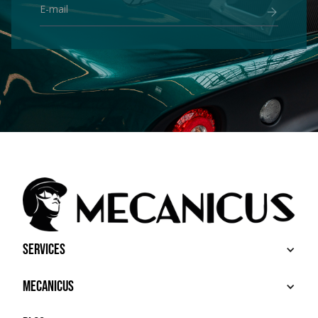
Services
BUY
Mecanicus
SELL
RECHERCHE
ABOUT