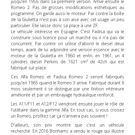
jusqu'en 1956 dans sa première version. Arrive ensuite le
Romeo 2. Pas de grosses modifications esthétiques au
programme. On garde aussi le moteur. Par contre la boîte
de la Giulietta n'est pas à son aise avec cet usage un peu
particulier. Elle laisse donc sa place à une ZF.
Le véhicule intéresse en Espagne. C'est Fadisa qui va le
construire sous licence pour un marché où il n'a pas de
concurrent. Par contre on utilise d'abord le diesel deux
temps, avant de lui adjoindre une version essence avec le
moteur de la Giulietta en 1960 et enfin, en 1961, un 4
cylindres diesel Perkins de 1621 cm³ de 42ch qui est
fabriqué sur place.
Ces Alfa Romeo et Fadisa Romeo 2 seront fabriqués
jusqu'en 1965 quand le Romeo 3 arrive. Fabriqué durant 6
mois seulement il se distingue par une finition intérieure
améliorée et par un embrayage hydraulique renforcé.
Les A11/F11 et A12/F12 viendront ensuite jouer le rôle de
l'utilitaire dans la gamme Alfa. En tout cas, si vous croisez
un Romeo, profitez car ça n'arrivera pas souvent !
D'ailleurs, son prix montre que c'est un véhicule
recherché. En 2016 Bonhams a vendu le rouge qui illustre