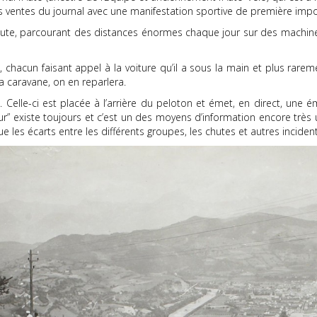
les ventes du journal avec une manifestation sportive de première imp
oute, parcourant des distances énormes chaque jour sur des machines 
, chacun faisant appel à la voiture qu’il a sous la main et plus ra
la caravane, on en reparlera.
e”. Celle-ci est placée à l’arrière du peloton et émet, en direct, u
r” existe toujours et c’est un des moyens d’information encore très ut
que les écarts entre les différents groupes, les chutes et autres inciden