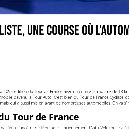
liste, une course où l'auto
ra la 109e édition du Tour de France avec un contre-la-montre de 13 
obile devenu le Tour Auto. C’est bien du Tour de France Cycliste don
is qui a aussi mis en avant de nombreuses automobiles. On va s’inté
s du Tour de France
rnal l’Auto (ancêtre de l’Équipe et anciennement l’Auto-Vélo) qui est à l