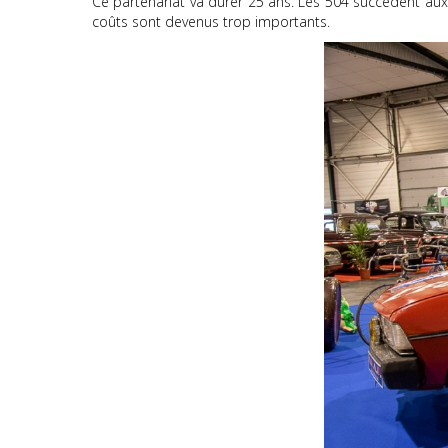
Ce partenariat va durer 25 ans. Les 504 succèdent aux 
coûts sont devenus trop importants.