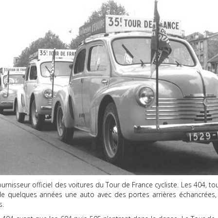
rnisseur officiel des voitures du Tour de France cycliste. Les 404, tou
e quelques années une auto avec des portes arrières échancrées, p
s.