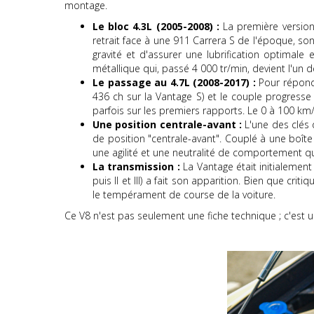
montage.
Le bloc 4.3L (2005-2008) :
La première versio
retrait face à une 911 Carrera S de l'époque, so
gravité et d'assurer une lubrification optima
métallique qui, passé 4 000 tr/min, devient l'u
Le passage au 4.7L (2008-2017) :
Pour répondr
436 ch sur la Vantage S) et le couple progresse de
parfois sur les premiers rapports. Le 0 à 100 k
Une position centrale-avant :
L'une des clés d
de position "centrale-avant". Couplé à une boîte
une agilité et une neutralité de comportement qui
La transmission :
La Vantage était initialement
puis II et III) a fait son apparition. Bien que cr
le tempérament de course de la voiture.
Ce V8 n'est pas seulement une fiche technique ; c'est 