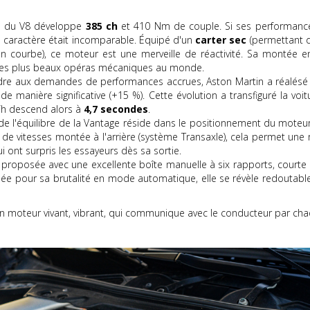
n du V8 développe
385 ch
et 410 Nm de couple. Si ses performance
n caractère était incomparable. Équipé d'un
carter sec
(permettant d
le en courbe), ce moteur est une merveille de réactivité. Sa monté
n des plus beaux opéras mécaniques au monde.
e aux demandes de performances accrues, Aston Martin a réalésé le
 manière significative (+15 %). Cette évolution a transfiguré la voitur
m/h descend alors à
4,7 secondes
.
e l'équilibre de la Vantage réside dans le positionnement du moteur. I
 de vitesses montée à l'arrière (système Transaxle), cela permet une
 ont surpris les essayeurs dès sa sortie.
 proposée avec une excellente boîte manuelle à six rapports, courte e
itiquée pour sa brutalité en mode automatique, elle se révèle redoutable
un moteur vivant, vibrant, qui communique avec le conducteur par cha