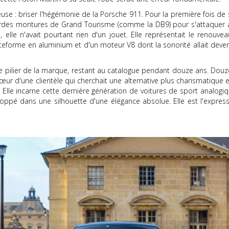
use : briser l'hégémonie de la Porsche 911. Pour la première fois de
urdes montures de Grand Tourisme (comme la DB9) pour s'attaquer 
elle n'avait pourtant rien d'un jouet. Elle représentait le renouvea
teforme en aluminium et d'un moteur V8 dont la sonorité allait deven
 pilier de la marque, restant au catalogue pendant douze ans. Douze
r d'une clientèle qui cherchait une alternative plus charismatique et
r". Elle incarne cette dernière génération de voitures de sport anal
loppé dans une silhouette d'une élégance absolue. Elle est l'express