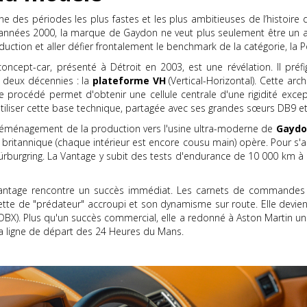
une des périodes les plus fastes et les plus ambitieuses de l’histoire
années 2000, la marque de Gaydon ne veut plus seulement être un ar
 production et aller défier frontalement le benchmark de la catégorie, la 
concept-car, présenté à Détroit en 2003, est une révélation. Il préf
e deux décennies : la
plateforme VH
(Vertical-Horizontal). Cette ar
e procédé permet d'obtenir une cellule centrale d'une rigidité exce
 utiliser cette base technique, partagée avec ses grandes sœurs DB9 e
éménagement de la production vers l'usine ultra-moderne de
Gaydo
t britannique (chaque intérieur est encore cousu main) opère. Pour s'a
 Nürburgring. La Vantage y subit des tests d'endurance de 10 000 km à
ntage rencontre un succès immédiat. Les carnets de commandes sat
houette de "prédateur" accroupi et son dynamisme sur route. Elle devie
 DBX). Plus qu'un succès commercial, elle a redonné à Aston Martin un
la ligne de départ des 24 Heures du Mans.