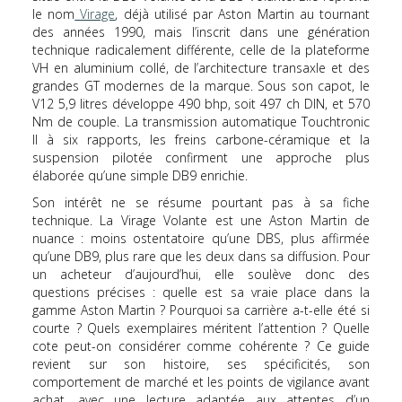
le nom
Virage
, déjà utilisé par Aston Martin au tournant
des années 1990, mais l’inscrit dans une génération
technique radicalement différente, celle de la plateforme
VH en aluminium collé, de l’architecture transaxle et des
grandes GT modernes de la marque. Sous son capot, le
V12 5,9 litres développe 490 bhp, soit 497 ch DIN, et 570
Nm de couple. La transmission automatique Touchtronic
II à six rapports, les freins carbone-céramique et la
suspension pilotée confirment une approche plus
élaborée qu’une simple DB9 enrichie.
Son intérêt ne se résume pourtant pas à sa fiche
technique. La Virage Volante est une Aston Martin de
nuance : moins ostentatoire qu’une DBS, plus affirmée
qu’une DB9, plus rare que les deux dans sa diffusion. Pour
un acheteur d’aujourd’hui, elle soulève donc des
questions précises : quelle est sa vraie place dans la
gamme Aston Martin ? Pourquoi sa carrière a-t-elle été si
courte ? Quels exemplaires méritent l’attention ? Quelle
cote peut-on considérer comme cohérente ? Ce guide
revient sur son histoire, ses spécificités, son
comportement de marché et les points de vigilance avant
achat, avec une lecture adaptée aux attentes d’un