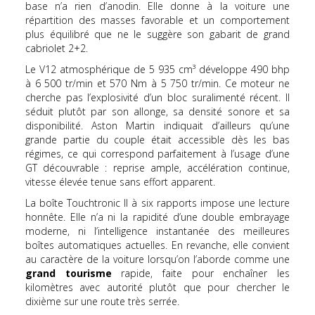
base n’a rien d’anodin. Elle donne à la voiture une
répartition des masses favorable et un comportement
plus équilibré que ne le suggère son gabarit de grand
cabriolet 2+2.
Le V12 atmosphérique de 5 935 cm³ développe 490 bhp
à 6 500 tr/min et 570 Nm à 5 750 tr/min. Ce moteur ne
cherche pas l’explosivité d’un bloc suralimenté récent. Il
séduit plutôt par son allonge, sa densité sonore et sa
disponibilité. Aston Martin indiquait d’ailleurs qu’une
grande partie du couple était accessible dès les bas
régimes, ce qui correspond parfaitement à l’usage d’une
GT découvrable : reprise ample, accélération continue,
vitesse élevée tenue sans effort apparent.
La boîte Touchtronic II à six rapports impose une lecture
honnête. Elle n’a ni la rapidité d’une double embrayage
moderne, ni l’intelligence instantanée des meilleures
boîtes automatiques actuelles. En revanche, elle convient
au caractère de la voiture lorsqu’on l’aborde comme une
grand tourisme
rapide, faite pour enchaîner les
kilomètres avec autorité plutôt que pour chercher le
dixième sur une route très serrée.