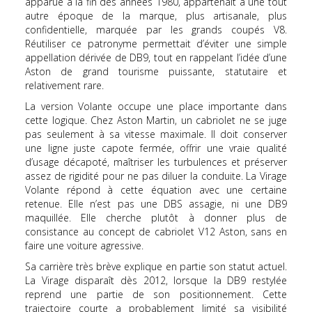
apparue à la fin des années 1980, appartenait à une tout
autre époque de la marque, plus artisanale, plus
confidentielle, marquée par les grands coupés V8.
Réutiliser ce patronyme permettait d’éviter une simple
appellation dérivée de DB9, tout en rappelant l’idée d’une
Aston de grand tourisme puissante, statutaire et
relativement rare.
La version Volante occupe une place importante dans
cette logique. Chez Aston Martin, un cabriolet ne se juge
pas seulement à sa vitesse maximale. Il doit conserver
une ligne juste capote fermée, offrir une vraie qualité
d’usage décapoté, maîtriser les turbulences et préserver
assez de rigidité pour ne pas diluer la conduite. La Virage
Volante répond à cette équation avec une certaine
retenue. Elle n’est pas une DBS assagie, ni une DB9
maquillée. Elle cherche plutôt à donner plus de
consistance au concept de cabriolet V12 Aston, sans en
faire une voiture agressive.
Sa carrière très brève explique en partie son statut actuel.
La Virage disparaît dès 2012, lorsque la DB9 restylée
reprend une partie de son positionnement. Cette
trajectoire courte a probablement limité sa visibilité