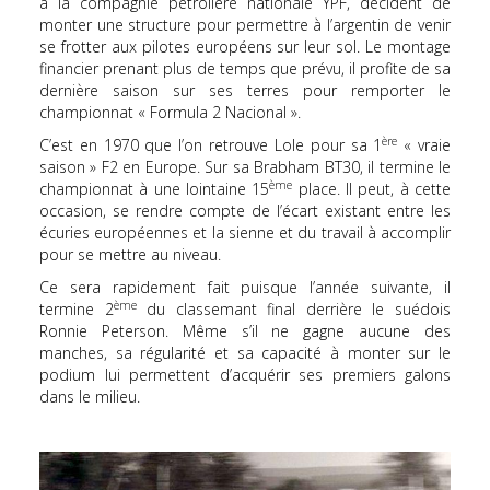
à la compagnie pétrolière nationale YPF, décident de
monter une structure pour permettre à l’argentin de venir
se frotter aux pilotes européens sur leur sol. Le montage
financier prenant plus de temps que prévu, il profite de sa
dernière saison sur ses terres pour remporter le
championnat « Formula 2 Nacional ».
ère
C’est en 1970 que l’on retrouve Lole pour sa 1
« vraie
saison » F2 en Europe. Sur sa Brabham BT30, il termine le
ème
championnat à une lointaine 15
place. Il peut, à cette
occasion, se rendre compte de l’écart existant entre les
écuries européennes et la sienne et du travail à accomplir
pour se mettre au niveau.
Ce sera rapidement fait puisque l’année suivante, il
ème
termine 2
du classemant final derrière le suédois
Ronnie Peterson. Même s’il ne gagne aucune des
manches, sa régularité et sa capacité à monter sur le
podium lui permettent d’acquérir ses premiers galons
dans le milieu.