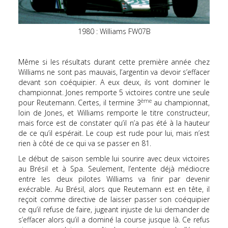
1980 : Williams FW07B
Même si les résultats durant cette première année chez
Williams ne sont pas mauvais, l’argentin va devoir s’effacer
devant son coéquipier. A eux deux, ils vont dominer le
championnat. Jones remporte 5 victoires contre une seule
ème
pour Reutemann. Certes, il termine 3
au championnat,
loin de Jones, et Williams remporte le titre constructeur,
mais force est de constater qu’il n’a pas été à la hauteur
de ce qu’il espérait. Le coup est rude pour lui, mais n’est
rien à côté de ce qui va se passer en 81.
Le début de saison semble lui sourire avec deux victoires
au Brésil et à Spa. Seulement, l’entente déjà médiocre
entre les deux pilotes Williams va finir par devenir
exécrable. Au Brésil, alors que Reutemann est en tête, il
reçoit comme directive de laisser passer son coéquipier
ce qu’il refuse de faire, jugeant injuste de lui demander de
s’effacer alors qu’il a dominé la course jusque là. Ce refus