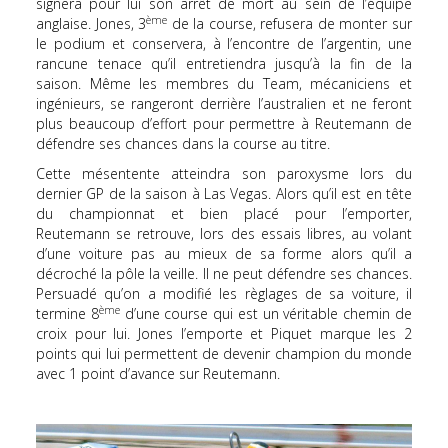
signera pour lui son arrêt de mort au sein de l’équipe
ème
anglaise. Jones, 3
de la course, refusera de monter sur
le podium et conservera, à l’encontre de l’argentin, une
rancune tenace qu’il entretiendra jusqu’à la fin de la
saison. Même les membres du Team, mécaniciens et
ingénieurs, se rangeront derrière l’australien et ne feront
plus beaucoup d’effort pour permettre à Reutemann de
défendre ses chances dans la course au titre.
Cette mésentente atteindra son paroxysme lors du
dernier GP de la saison à Las Vegas. Alors qu’il est en tête
du championnat et bien placé pour l’emporter,
Reutemann se retrouve, lors des essais libres, au volant
d’une voiture pas au mieux de sa forme alors qu’il a
décroché la pôle la veille. Il ne peut défendre ses chances.
Persuadé qu’on a modifié les règlages de sa voiture, il
ème
termine 8
d’une course qui est un véritable chemin de
croix pour lui. Jones l’emporte et Piquet marque les 2
points qui lui permettent de devenir champion du monde
avec 1 point d’avance sur Reutemann.