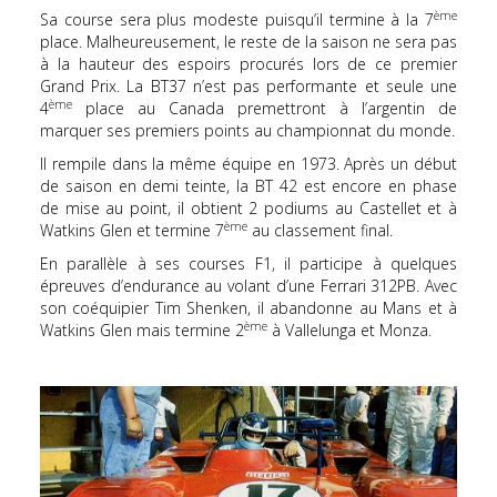
ème
Sa course sera plus modeste puisqu’il termine à la 7
place. Malheureusement, le reste de la saison ne sera pas
à la hauteur des espoirs procurés lors de ce premier
Grand Prix. La BT37 n’est pas performante et seule une
ème
4
place au Canada premettront à l’argentin de
marquer ses premiers points au championnat du monde.
Il rempile dans la même équipe en 1973. Après un début
de saison en demi teinte, la BT 42 est encore en phase
de mise au point, il obtient 2 podiums au Castellet et à
ème
Watkins Glen et termine 7
au classement final.
En parallèle à ses courses F1, il participe à quelques
épreuves d’endurance au volant d’une Ferrari 312PB. Avec
son coéquipier Tim Shenken, il abandonne au Mans et à
ème
Watkins Glen mais termine 2
à Vallelunga et Monza.