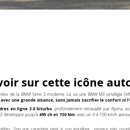
avoir sur cette icône au
ffinées de la BMW Série 3 moderne. Là où une BMW M3 privilégie l’ef
e, avec une grande aisance, sans jamais sacrifier le confort ni 
ndres en ligne 3.0 biturbo
, profondément retravaillé par Alpina, a
 B3 développe jusqu’à
495 ch et 730 Nm
, avec un 0 à 100 km/h auto
hiffres. Son vrai caractère tient à son équilibre : moteur très cou