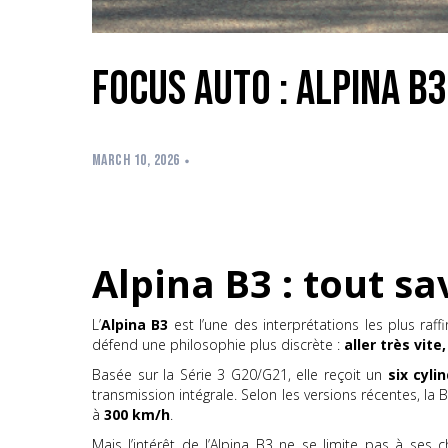
Focus Auto : Alpina B3
MARCH 10, 2026
Alpina B3 : tout s
L’
Alpina B3
est l’une des interprétations les plus ra
défend une philosophie plus discrète :
aller très vit
Basée sur la Série 3 G20/G21, elle reçoit un
six cyli
transmission intégrale. Selon les versions récentes, la
à
300 km/h
.
Mais l’intérêt de l’Alpina B3 ne se limite pas à ses c