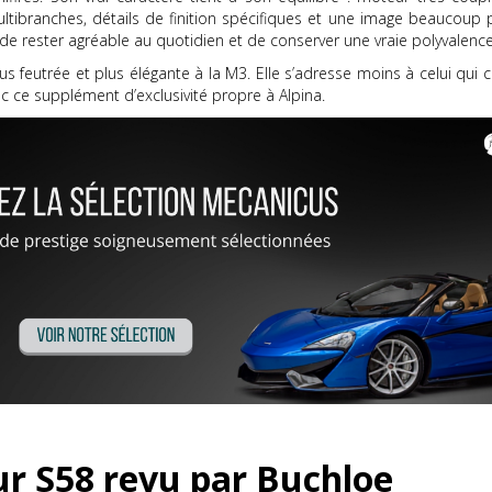
multibranches, détails de finition spécifiques et une image beaucoup
, de rester agréable au quotidien et de conserver une vraie polyvalen
lus feutrée et plus élégante à la M3. Elle s’adresse moins à celui qui 
ec ce supplément d’exclusivité propre à Alpina.
eur S58 revu par Buchloe