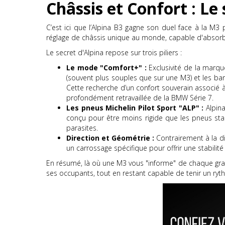
Châssis et Confort : L
C’est ici que l’Alpina B3 gagne son duel face à la M3
réglage de châssis unique au monde, capable d'absorber
Le secret d'Alpina repose sur trois piliers :
Le mode "Comfort+" :
Exclusivité de la marque
(souvent plus souples que sur une M3) et les barr
Cette recherche d’un confort souverain associé à
profondément retravaillée de la BMW Série 7.
Les pneus Michelin Pilot Sport "ALP" :
Alpina
conçu pour être moins rigide que les pneus stan
parasites.
Direction et Géométrie :
Contrairement à la dir
un carrossage spécifique pour offrir une stabilité
En résumé, là où une M3 vous "informe" de chaque gravil
ses occupants, tout en restant capable de tenir un ryth