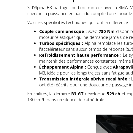
Si l'Alpina B3 partage son bloc moteur avec la BMW M3
cherche la puissance en haut du compte-tours pour le circ
Voici les spécificités techniques qui font la différence :
Couple camionesque :
Avec
730 Nm
disponibl
moteur "élastique" qui ne demande jamais de ré
Turbos spécifiques :
Alpina remplace les turb
l'accélérateur sans aucun temps de réponse (
tur
Refroidissement haute performance :
Le sy
maintenir des performances constantes, même lo
Échappement Alpina :
Conçue avec
Akrapovi
M3, idéale pour les longs trajets sans fatigue audi
Transmission intégrale xDrive recalibrée :
L
ont été réécrits pour une douceur de passage i
En chiffres, la dernière
B3 GT
développe
529 ch
et exp
130 km/h dans un silence de cathédrale.