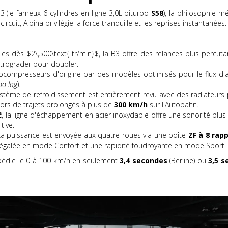
 (le fameux 6 cylindres en ligne 3,0L biturbo
S58
), la philosophie 
uit, Alpina privilégie la force tranquille et les reprises instantanées.
es dès $2\,500\text{ tr/min}$, la B3 offre des relances plus percut
trograder pour doubler.
ocompresseurs d'origine par des modèles optimisés pour le flux d'
bo lag
).
stème de refroidissement est entièrement revu avec des radiateurs p
rs de trajets prolongés à plus de
300 km/h
sur l'Autobahn.
č
, la ligne d'échappement en acier inoxydable offre une sonorité plus
tive.
a puissance est envoyée aux quatre roues via une boîte
ZF à 8 rap
négalée en mode Confort et une rapidité foudroyante en mode Sport.
édie le 0 à 100 km/h en seulement
3,4 secondes
(Berline) ou
3,5 