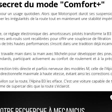
e secret du mode "Comfort+"
 pour un usage quotidien. Alors que Motorsport durcit ses suspensio
 les irrégularités de la route tout en maintenant une stabilité impér
, ce réglage électronique des amortisseurs pilotés transforme la B3 e
es anti-roulis sont recalibrées pour offrir une souplesse de filtrati
 de très hautes performances s’inscrit dans une tradition déjà incarn
 travaille main dans la main avec Michelin pour développer des p
dards, participant activement au confort de roulement et à la préc
ection très directe et parfois nerveuse des modèles M, celle de l'Alpi
 directionnelle maximale à haute vitesse, évitant ainsi les corrections
lon sur la route, l'Alpina B3 les efface. C'est une voiture capable de 
me de supercar dès que la route s'éclaircit.