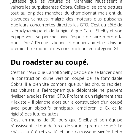
justesse que les voitures de Maranello réussissent à
vaincre les surpuissantes Cobra. Celles-ci, se sont battues
tout au long des manches du championnat mais ont du
s’avouées vaincues, malgré des moteurs plus puissants
que leurs concurrentes directes les GTO. C’est du côté de
l’aérodynamique et de la rigidité que Caroll Shelby et son
équipe vont se pencher avec l’espoir de faire mordre la
poussière à l’écurie italienne et donner aux Etats-Unis un
premier titre mondial des constructeurs en catégorie GT.
Du roadster au coupé.
C’est fin 1963 que Carroll Shelby décide de se lancer dans
la construction d’une version coupé de sa formidable
Cobra. Il a bien vite compris que sur les circuits rapides,
ses voitures à l’aérodynamique déplorable ne peuvent
rivaliser avec les Ferrari GTO. Profitant d’un règlement très
« laxiste », il planche alors sur la construction d’un coupé
avec pour objectifs principaux, améliorer le Cx et la
rigidité des futures autos.
C’est en moins de 90 jours que Shelby et son équipe
réussissent le tour de force de sortir le premier coupé. Le
châssis a été retravaillé et une carrosserie signée Peter