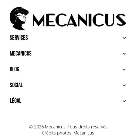
Services
ACHETER
Mecanicus
VENDRE
RECHERCHE
À PROPOS
Blog
SERVICES PREMIUM
HOUSE MECANICUS
FAQ
NEWS
Social
CONTACT
VIDÉOS
AUTOPÉDIA
INSTAGRAM
Légal
TIKTOK
FACEBOOK
CONDITIONS D'UTILISATION
YOUTUBE
POLITIQUE DE CONFIDENTIALITÉ
© 2026 Mecanicus. Tous droits réservés
Crédits photos: Mecanicus