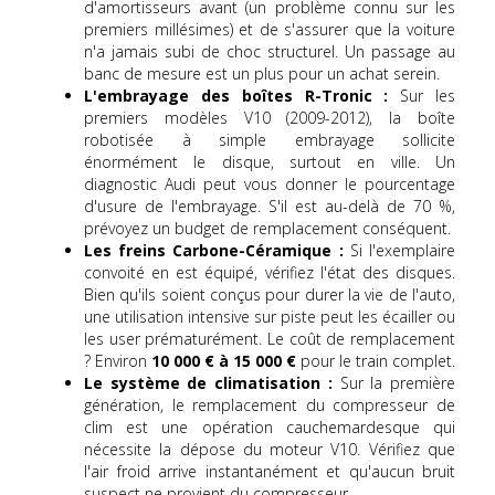
d'amortisseurs avant (un problème connu sur les
premiers millésimes) et de s'assurer que la voiture
n'a jamais subi de choc structurel. Un passage au
banc de mesure est un plus pour un achat serein.
L'embrayage des boîtes R-Tronic :
Sur les
premiers modèles V10 (2009-2012), la boîte
robotisée à simple embrayage sollicite
énormément le disque, surtout en ville. Un
diagnostic Audi peut vous donner le pourcentage
d'usure de l'embrayage. S'il est au-delà de 70 %,
prévoyez un budget de remplacement conséquent.
Les freins Carbone-Céramique :
Si l'exemplaire
convoité en est équipé, vérifiez l'état des disques.
Bien qu'ils soient conçus pour durer la vie de l'auto,
une utilisation intensive sur piste peut les écailler ou
les user prématurément. Le coût de remplacement
? Environ
10 000 € à 15 000 €
pour le train complet.
Le système de climatisation :
Sur la première
génération, le remplacement du compresseur de
clim est une opération cauchemardesque qui
nécessite la dépose du moteur V10. Vérifiez que
l'air froid arrive instantanément et qu'aucun bruit
suspect ne provient du compresseur.