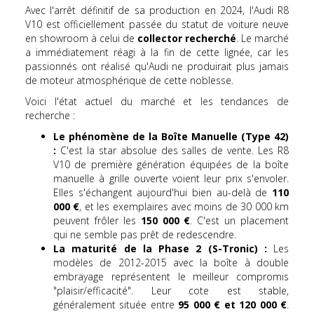
Avec l'arrêt définitif de sa production en 2024, l'Audi R8
V10 est officiellement passée du statut de voiture neuve
en showroom à celui de
collector recherché
. Le marché
a immédiatement réagi à la fin de cette lignée, car les
passionnés ont réalisé qu'Audi ne produirait plus jamais
de moteur atmosphérique de cette noblesse.
Voici l'état actuel du marché et les tendances de
recherche :
Le phénomène de la Boîte Manuelle (Type 42)
:
C'est la star absolue des salles de vente. Les R8
V10 de première génération équipées de la boîte
manuelle à grille ouverte voient leur prix s'envoler.
Elles s'échangent aujourd'hui bien au-delà de
110
000 €
, et les exemplaires avec moins de 30 000 km
peuvent frôler les
150 000 €
. C'est un placement
qui ne semble pas prêt de redescendre.
La maturité de la Phase 2 (S-Tronic) :
Les
modèles de 2012-2015 avec la boîte à double
embrayage représentent le meilleur compromis
"plaisir/efficacité". Leur cote est stable,
généralement située entre
95 000 € et 120 000 €
.