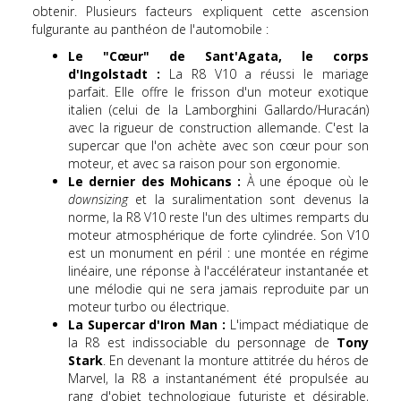
obtenir. Plusieurs facteurs expliquent cette ascension
fulgurante au panthéon de l'automobile :
Le "Cœur" de Sant'Agata, le corps
d'Ingolstadt :
La R8 V10 a réussi le mariage
parfait. Elle offre le frisson d'un moteur exotique
italien (celui de la Lamborghini Gallardo/Huracán)
avec la rigueur de construction allemande. C'est la
supercar que l'on achète avec son cœur pour son
moteur, et avec sa raison pour son ergonomie.
Le dernier des Mohicans :
À une époque où le
downsizing
et la suralimentation sont devenus la
norme, la R8 V10 reste l'un des ultimes remparts du
moteur atmosphérique de forte cylindrée. Son V10
est un monument en péril : une montée en régime
linéaire, une réponse à l'accélérateur instantanée et
une mélodie qui ne sera jamais reproduite par un
moteur turbo ou électrique.
La Supercar d'Iron Man :
L'impact médiatique de
la R8 est indissociable du personnage de
Tony
Stark
. En devenant la monture attitrée du héros de
Marvel, la R8 a instantanément été propulsée au
rang d'objet technologique futuriste et désirable,