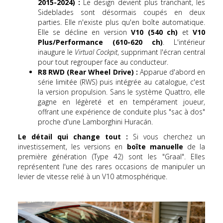
2015-2024) :
Le design devient plus tranchant, les
Sideblades sont désormais coupés en deux
parties. Elle n'existe plus qu'en boîte automatique.
Elle se décline en version
V10 (540 ch)
et
V10
Plus/Performance (610-620 ch)
. L'intérieur
inaugure le
Virtual Cockpit
, supprimant l'écran central
pour tout regrouper face au conducteur.
R8 RWD (Rear Wheel Drive) :
Apparue d'abord en
série limitée (RWS) puis intégrée au catalogue, c'est
la version propulsion. Sans le système Quattro, elle
gagne en légèreté et en tempérament joueur,
offrant une expérience de conduite plus "sac à dos"
proche d'une Lamborghini Huracán.
Le détail qui change tout :
Si vous cherchez un
investissement, les versions en
boîte manuelle
de la
première génération (Type 42) sont les "Graal". Elles
représentent l'une des rares occasions de manipuler un
levier de vitesse relié à un V10 atmosphérique.