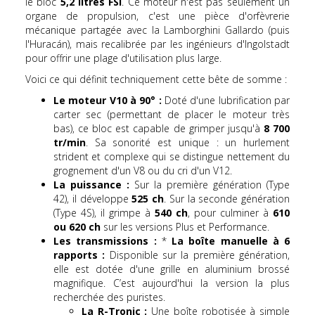
le bloc
5,2 litres FSI
. Ce moteur n'est pas seulement un
organe de propulsion, c'est une pièce d'orfèvrerie
mécanique partagée avec la Lamborghini Gallardo (puis
l'Huracán), mais recalibrée par les ingénieurs d'Ingolstadt
pour offrir une plage d'utilisation plus large.
Voici ce qui définit techniquement cette bête de somme :
Le moteur V10 à 90° :
Doté d'une lubrification par
carter sec (permettant de placer le moteur très
bas), ce bloc est capable de grimper jusqu'à
8 700
tr/min
. Sa sonorité est unique : un hurlement
strident et complexe qui se distingue nettement du
grognement d'un V8 ou du cri d'un V12.
La puissance :
Sur la première génération (Type
42), il développe
525 ch
. Sur la seconde génération
(Type 4S), il grimpe à
540 ch
, pour culminer à
610
ou 620 ch
sur les versions Plus et Performance.
Les transmissions :
*
La boîte manuelle à 6
rapports :
Disponible sur la première génération,
elle est dotée d'une grille en aluminium brossé
magnifique. C’est aujourd'hui la version la plus
recherchée des puristes.
La R-Tronic :
Une boîte robotisée à simple