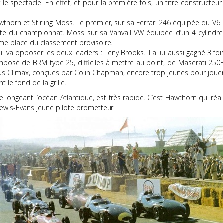
le spectacle. En effet, et pour la première fois, un titre constructe
awthorn et Stirling Moss. Le premier, sur sa Ferrari 246 équipée du V6
 tête du championnat. Moss sur sa Vanvall VW équipée d’un 4 cylindre
ème place du classement provisoire.
qui va opposer les deux leaders : Tony Brooks. Il a lui aussi gagné 3 f
omposé de BRM type 25, difficiles à mettre au point, de Maserati 2
us Climax, conçues par Colin Chapman, encore trop jeunes pour jouer 
le fond de la grille.
che longeant l’océan Atlantique, est très rapide. C’est Hawthorn qui r
Lewis-Evans jeune pilote prometteur.