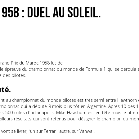
958 : duel au soleil.
Grand Prix du Maroc 1958 fut de
a seule épreuve du championnat du monde de Formule 1 qui se déroula en
 des pilotes.
té.
nt au championnat du monde pilotes est très serré entre Hawthorn et
hampionnat qui a débuté 9 mois plus tôt en Argentine. Après 10 des 
 500 miles d’Indianapolis, Mike Hawthorn est en tête mais le titre 
illeurs résultats qui sont retenus pour désigner le champion du mon
t se livrer, l’un sur Ferrari l’autre, sur Vanwall.