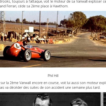
rooks, toujours à l’attaque, voit le moteur de sa Vanwall exploser ce 
stand Ferrari, céde sa 2ème place à Hawthorn.
Phil Hill
ur la 2ème Vanwall encore en course, voit lui aussi son moteur explos
mais va décéder des suites de son accident une semaine plus tard.