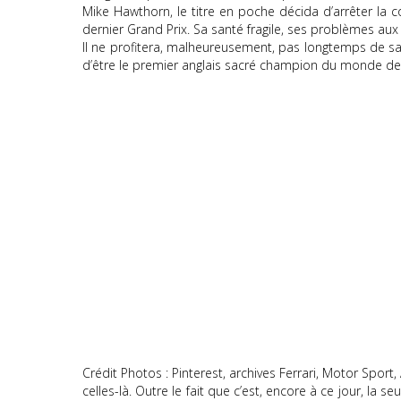
Mike Hawthorn, le titre en poche décida d’arrêter la c
dernier Grand Prix. Sa santé fragile, ses problèmes aux 
Il ne profitera, malheureusement, pas longtemps de sa 
d’être le premier anglais sacré champion du monde des 
Crédit Photos : Pinterest, archives Ferrari, Motor Spor
celles-là. Outre le fait que c’est, encore à ce jour, l