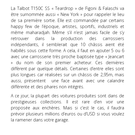
La Talbot T150C SS « Teardrop » de Figoni & Falaschi va
être surnommée aussi « New York » pour rappeler le lieu
de sa première sortie. Elle est commandée par certains
happy few de l’époque, artistes, sportifs, industriels et
même maharadjah. Même s’il n’est jamais facile de s’y
retrouver dans la production des carrossiers
indépendants, il semblerait que 10 châssis aient été
habillés sous cette forme. A cela, il faut en ajouter 5 ou 6
avec une carrosserie très proche baptisée type « Jeancart
» du nom de son premier acheteur. Ces dernières
diffèrent par quelque détails. Certaines d’entre elles sont
plus longues car réalisées sur un châssis de 2,95m, mais
aussi, présentent une face avant avec une calandre
différente et des phares non intégrés.
A ce jour, la plupart des voitures produites sont dans de
prestigieuses collections. Il est rare d’en voir une
proposée aux enchères. Mais si c’est le cas, il faudra
prévoir plusieurs millions d’euros ou d’USD si vous voulez
la ramener dans votre garage.