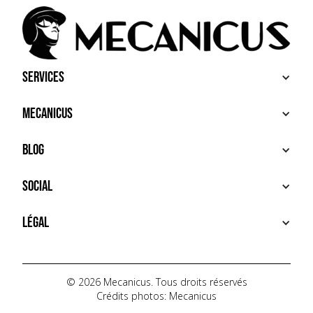
Services
ACHETER
Mecanicus
VENDRE
RECHERCHE
À PROPOS
Blog
SERVICES PREMIUM
HOUSE MECANICUS
FAQ
NEWS
Social
CONTACT
VIDÉOS
AUTOPÉDIA
INSTAGRAM
Légal
TIKTOK
FACEBOOK
CONDITIONS D'UTILISATION
YOUTUBE
POLITIQUE DE CONFIDENTIALITÉ
© 2026 Mecanicus. Tous droits réservés
Crédits photos: Mecanicus