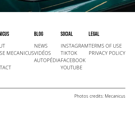
nicus
Blog
Social
Legal
UT
NEWS
INSTAGRAM
TERMS OF USE
SE MECANICUS
VIDÉOS
TIKTOK
PRIVACY POLICY
AUTOPÉDIA
FACEBOOK
TACT
YOUTUBE
Photos credits: Mecanicus