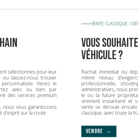
VENTE CLASSIQUE / D
hain
vous souhaite
véhicule ?
nt sélectionnés pour leur
Rachat immédiat ou dép
 — ou laissez-nous trouver
même niveau d'exigence
 personnalisée. Venez le
professionnelle, shoot
rtez avec ou bien par
administratives, nous pr
gné des services premium
le ou la future propriét
virement instantané et s
ck, nous vous garantissons
vente se déroule ensuit
é d'esprit sur la route.
classique, avec toute la t
VENDRE →