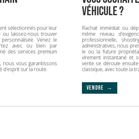
véhicule ?
nt sélectionnés pour leur
Rachat immédiat ou dép
 — ou laissez-nous trouver
même niveau d'exigence
 personnalisée. Venez le
professionnelle, shoot
rtez avec ou bien par
administratives, nous pr
gné des services premium
le ou la future propriét
virement instantané et s
ck, nous vous garantissons
vente se déroule ensuit
é d'esprit sur la route.
classique, avec toute la t
VENDRE →