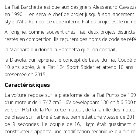
La Fiat Barchetta est due aux designers Alessandro Cavazza
en 1990. Il en sera le chef de projet jusqu'à son lancemen
style d'Alfa Romeo. Le code interne Fiat du projet est le num
À l'origine, comme souvent chez Fiat, deux projets distinct
restés en compétition. Ils reçurent des noms de code se réfé
la Marinara qui donna la Barchetta que l'on connait ;
la Diavola, qui reprenait le concept de base du Fiat Coupé 
10 ans après, à la Fiat 124 Sport Spider et attend 10 ans a
présentée en 2015.
Caractéristiques
La voiture repose sur la plateforme de la Fiat Punto de 19
d'un moteur de 1 747 cm3 16V développant 130 ch à 6 300 tr/
version HGT de la Punto. Ce moteur, de la famille des moteur
de phase sur l'arbre à cames, permettait une vitesse de 20
de 9 secondes. Le couple de 16,1 kgm était quasiment co
constructeur apporta une modification technique qui fut ré