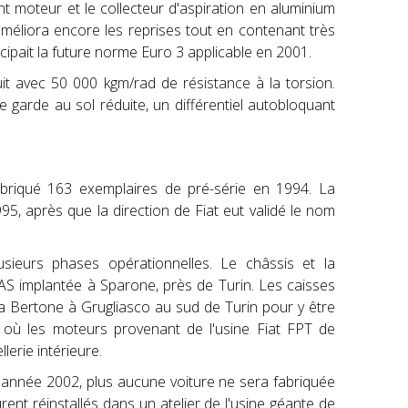
t moteur et le collecteur d'aspiration en aluminium
améliora encore les reprises tout en contenant très
icipait la future norme Euro 3 applicable en 2001.
ruit avec 50 000 kgm/rad de résistance à la torsion.
garde au sol réduite, un différentiel autobloquant
fabriqué 163 exemplaires de pré-série en 1994. La
95, après que la direction de Fiat eut validé le nom
.
ieurs phases opérationnelles. Le châssis et la
CAS implantée à Sparone, près de Turin. Les caisses
ia Bertone à Grugliasco au sud de Turin pour y être
o où les moteurs provenant de l'usine Fiat FPT de
lerie intérieure.
n d'année 2002, plus aucune voiture ne sera fabriquée
rent réinstallés dans un atelier de l'usine géante de