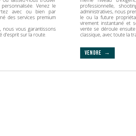
 — ou laissez-nous trouver
même niveau d'exigence
 personnalisée. Venez le
professionnelle, shoot
rtez avec ou bien par
administratives, nous pr
gné des services premium
le ou la future propriét
virement instantané et s
ck, nous vous garantissons
vente se déroule ensuit
é d'esprit sur la route.
classique, avec toute la t
VENDRE →