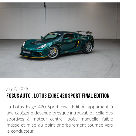
July 7, 2026
Focus Auto : Lotus Exige 420 Sport Final Edition
La Lotus Exige 420 Sport Final Edition appartient à
une catégorie devenue presque introuvable : celle des
sportives à moteur central, boîte manuelle, faible
masse et mise au point prioritairement tournée vers
le conducteur.