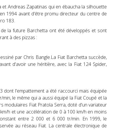
 et Andreas Zapatinas qui en ébaucha la silhouette
t en 1994 avant d'être promu directeur du centre de
éro 183.
s de la future Barchetta ont été développés et sont
rant à des pizzas :
dessiné par Chris Bangle.La Fiat Barchetta succède,
vant d'avoir une héritière, avec la Fiat 124 Spider,
93 dont l'empattement a été raccourci mais équipée
min, le même qui a aussi équipé la Fiat Coupé et la
s modulaires Fiat Pratola Serra, doté d'un variateur
1 km/h et une accélération de 0 à 100 km/h en moins
nstant entre 2 000 et 6 000 tr/min. En 1999, le
servée au réseau Fiat. La centrale électronique de