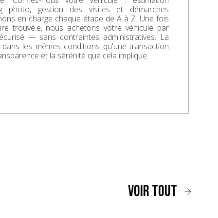
. Confiez-nous votre véhicule : estimation
ing photo, gestion des visites et démarches
enons en charge chaque étape de A à Z. Une fois
aire trouvé.e, nous achetons votre véhicule par
écurisé — sans contraintes administratives. La
e dans les mêmes conditions qu'une transaction
ransparence et la sérénité que cela implique.
voir tout