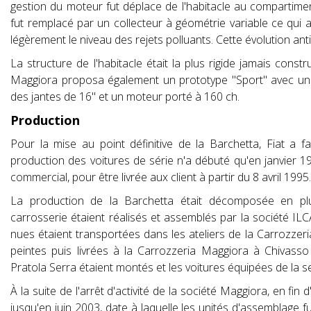
gestion du moteur fut déplace de l'habitacle au compartimen
fut remplacé par un collecteur à géométrie variable ce qui 
légèrement le niveau des rejets polluants. Cette évolution ant
La structure de l'habitacle était la plus rigide jamais const
Maggiora proposa également un prototype "Sport" avec une 
des jantes de 16" et un moteur porté à 160 ch.
Production
Pour la mise au point définitive de la Barchetta, Fiat a 
production des voitures de série n'a débuté qu'en janvier 19
commercial, pour être livrée aux client à partir du 8 avril 1995
La production de la Barchetta était décomposée en plus
carrosserie étaient réalisés et assemblés par la société IL
nues étaient transportées dans les ateliers de la Carrozzer
peintes puis livrées à la Carrozzeria Maggiora à Chivass
Pratola Serra étaient montés et les voitures équipées de la sel
À la suite de l'arrêt d'activité de la société Maggiora, en fi
jusqu'en juin 2003, date à laquelle les unités d'assemblage fu