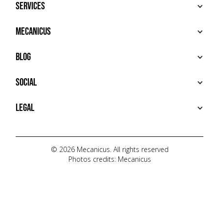
Services
BUY
Mecanicus
SELL
RECHERCHE
ABOUT
Blog
ADDITIONAL SERVICES
HOUSE MECANICUS
FAQ
NEWS
Social
CONTACT
VIDÉOS
AUTOPÉDIA
INSTAGRAM
Legal
TIKTOK
FACEBOOK
TERMS OF USE
YOUTUBE
PRIVACY POLICY
© 2026 Mecanicus. All rights reserved
Photos credits: Mecanicus