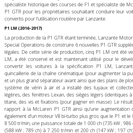
spécialiste historique des courses de F1 et spécialiste de M
P1 GTR pour les propriétaires souhaitant conduire leur voi
convertis pour l'utilisation routière par Lanzante.
P1 LM (2016-2017)
La production de la P1 GTR étant terminée, Lanzante Moto
Special Operations de construire 6 nouvelles P1 GTR suppl
légales. De cette série de production, cinq P1 LM ont été 
LM, a été conservé et est maintenant utilisé pour le déve
convertir les voitures à la spécification P1 LM, Lanza
quincaillerie de la chaîne cinématique (pour augmenter la puis
et un plus grand séparateur avant ainsi que des plans de plong
système de vérin à air et a installé des tuyaux et collect
légères, des fenêtres Lexan, des sièges légers (identiques 
titane, des vis et fixations (pour gagner en masse). Le résul
rapport à la McLaren P1 GTR ainsi qu'une augmentation d
également d'un moteur V8 bi-turbo plus gros que le P1 et le
8 500 tr/min, une puissance totale de 1 000 ch (735 kW ; 986
(588 kW ; 789 ch) à 7 250 tr/min et 200 ch (147 kW ; 197 ch