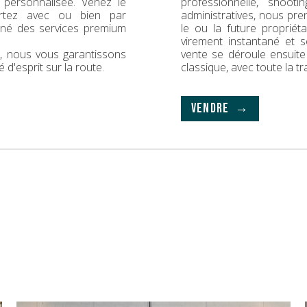
 personnalisée. Venez le
professionnelle, shoot
rtez avec ou bien par
administratives, nous pr
gné des services premium
le ou la future propriét
virement instantané et s
ck, nous vous garantissons
vente se déroule ensuit
é d'esprit sur la route.
classique, avec toute la t
VENDRE →