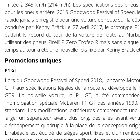
limitée à 345 km/h (214 mi/h). Les spécifications des pneu
pour les pneus arrière. 2016 Goodwood Festival of Speed, le
rapide jamais enregistré pour une voiture de route sur la 
conduite par Kenny Bräck.Le 27 avril 2017, le prototype P
battant le record du tour de la voiture de route au Nürb
utilisant des pneus Pirelli P Zero Trofeo R mais sans plaque
temps au tour a été une nouvelle fois fixé par Kenny Bräck, 
Promotions uniques
P1 GT
Lors du Goodwood Festival of Speed 2018, Lanzante Motors
GTR aux spécifications légales de la route et développé le 
GTR. La nouvelle voiture, la P1 GT, a été commandée 
l'homologation spéciale McLaren F1 GT des années 1990, a
standard. Les modifications extérieures comprennent une se
large, un séparateur avant plus long, des ailes avant ven
d'échappement quadruple à la place de la conception origina
L'habitacle est équipé de sièges sport fixes et d'un rembo