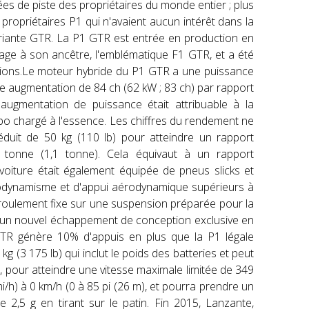
s de piste des propriétaires du monde entier ; plus
 propriétaires P1 qui n'avaient aucun intérêt dans la
ariante GTR. La P1 GTR est entrée en production en
ge à son ancêtre, l'emblématique F1 GTR, et a été
tions.Le moteur hybride du P1 GTR a une puissance
ne augmentation de 84 ch (62 kW ; 83 ch) par rapport
augmentation de puissance était attribuable à la
urbo chargé à l'essence. Les chiffres du rendement ne
uit de 50 kg (110 lb) pour atteindre un rapport
tonne (1,1 tonne). Cela équivaut à un rapport
 voiture était également équipée de pneus slicks et
rodynamisme et d'appui aérodynamique supérieurs à
 roulement fixe sur une suspension préparée pour la
t d'un nouvel échappement de conception exclusive en
a GTR génère 10% d'appuis en plus que la P1 légale
 (3 175 lb) qui inclut le poids des batteries et peut
, pour atteindre une vitesse maximale limitée de 349
i/h) à 0 km/h (0 à 85 pi (26 m), et pourra prendre un
 2,5 g en tirant sur le patin. Fin 2015, Lanzante,