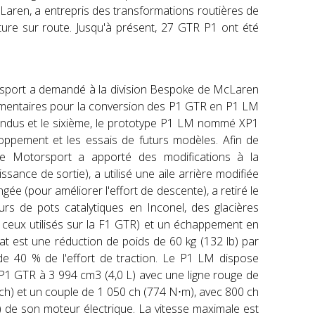
cLaren, a entrepris des transformations routières de
ture sur route. Jusqu'à présent, 27 GTR P1 ont été
rsport a demandé à la division Bespoke de McLaren
émentaires pour la conversion des P1 GTR en P1 LM
vendus et le sixième, le prototype P1 LM nommé XP1
loppement et les essais de futurs modèles. Afin de
nte Motorsport a apporté des modifications à la
sance de sortie), a utilisé une aile arrière modifiée
ée (pour améliorer l'effort de descente), a retiré le
eurs de pots catalytiques en Inconel, des glacières
à ceux utilisés sur la F1 GTR) et un échappement en
tat est une réduction de poids de 60 kg (132 lb) par
e 40 % de l'effort de traction. Le P1 LM dispose
 P1 GTR à 3 994 cm3 (4,0 L) avec une ligne rouge de
 ch) et un couple de 1 050 ch (774 N⋅m), avec 800 ch
) de son moteur électrique. La vitesse maximale est