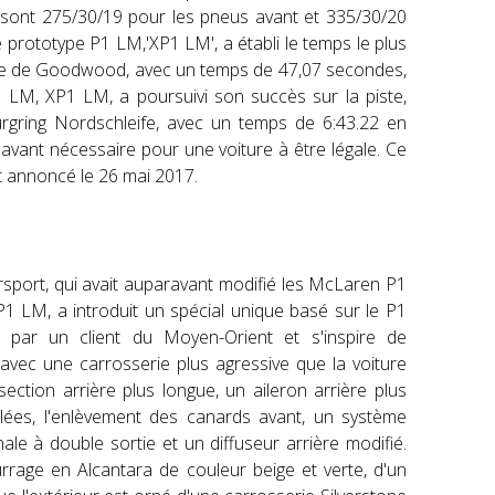
s sont 275/30/19 pour les pneus avant et 335/30/20
 prototype P1 LM,'XP1 LM', a établi le temps le plus
côte de Goodwood, avec un temps de 47,07 secondes,
1 LM, XP1 LM, a poursuivi son succès sur la piste,
urgring Nordschleife, avec un temps de 6:43.22 en
 avant nécessaire pour une voiture à être légale. Ce
et annoncé le 26 mai 2017.
port, qui avait auparavant modifié les McLaren P1
P1 LM, a introduit un spécial unique basé sur le P1
par un client du Moyen-Orient et s'inspire de
vec une carrosserie plus agressive que la voiture
ction arrière plus longue, un aileron arrière plus
tilées, l'enlèvement des canards avant, un système
le à double sortie et un diffuseur arrière modifié.
urrage en Alcantara de couleur beige et verte, d'un