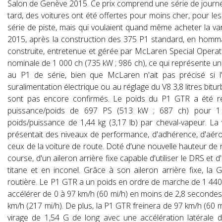
Salon de Genève 2015. Ce prix comprend une série de journée
tard, des voitures ont été offertes pour moins cher, pour les
série de piste, mais qui voulaient quand même acheter la v
2015, après la construction des 375 P1 standard, en homma
construite, entretenue et gérée par McLaren Special Opera
nominale de 1 000 ch (735 kW ; 986 ch), ce qui représente u
au P1 de série, bien que McLaren n'ait pas précisé si l'
suralimentation électrique ou au réglage du V8 3,8 litres bit
sont pas encore confirmés. Le poids du P1 GTR a été réd
puissance/poids de 697 PS (513 kW ; 687 ch) pour 1 
poids/puissance de 1,44 kg (3,17 lb) par cheval-vapeur. La
présentait des niveaux de performance, d'adhérence, d'aé
ceux de la voiture de route. Doté d'une nouvelle hauteur de
course, d'un aileron arrière fixe capable d'utiliser le DRS e
titane et en inconel. Grâce à son aileron arrière fixe, l
routière. Le P1 GTR a un poids en ordre de marche de 1 440 kg
accélérer de 0 à 97 km/h (60 mi/h) en moins de 2,8 secondes
km/h (217 mi/h). De plus, la P1 GTR freinera de 97 km/h (60 m
virage de 1,54 G de long avec une accélération latérale de