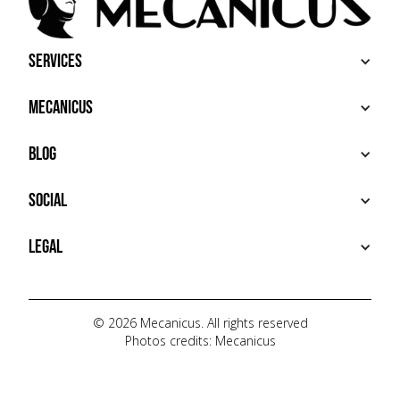
Services
BUY
Mecanicus
SELL
RECHERCHE
ABOUT
Blog
ADDITIONAL SERVICES
HOUSE MECANICUS
FAQ
NEWS
Social
CONTACT
VIDÉOS
AUTOPÉDIA
INSTAGRAM
Legal
TIKTOK
FACEBOOK
TERMS OF USE
YOUTUBE
PRIVACY POLICY
© 2026 Mecanicus. All rights reserved
Photos credits: Mecanicus