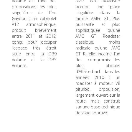
Volante est l’une des
AMG GTC Roadster
propositions les plus
occupe une place
singulières de l’ère
singulière dans la
Gaydon : un cabriolet
famille AMG GT. Plus
V12 atmosphérique,
puissante et plus
produit brièvement
sophistiquée qu’une
entre 2011 et 2012,
AMG GT Roadster
conçu pour occuper
classique, moins
l’espace très étroit
radicale qu’une AMG
situé entre la DB9
GT R, elle incarne l’un
Volante et la DBS
des compromis les
Volante.
plus aboutis
d’Affalterbach dans les
années 2010 : un
roadster à moteur V8
biturbo, propulsion,
largement ouvert sur la
route, mais construit
sur une base technique
de vraie sportive.