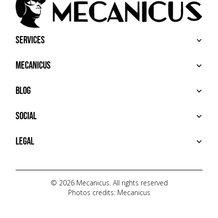
Services
BUY
Mecanicus
SELL
RECHERCHE
ABOUT
Blog
ADDITIONAL SERVICES
HOUSE MECANICUS
FAQ
NEWS
Social
CONTACT
VIDÉOS
AUTOPÉDIA
INSTAGRAM
Legal
TIKTOK
FACEBOOK
TERMS OF USE
YOUTUBE
PRIVACY POLICY
© 2026 Mecanicus. All rights reserved
Photos credits: Mecanicus