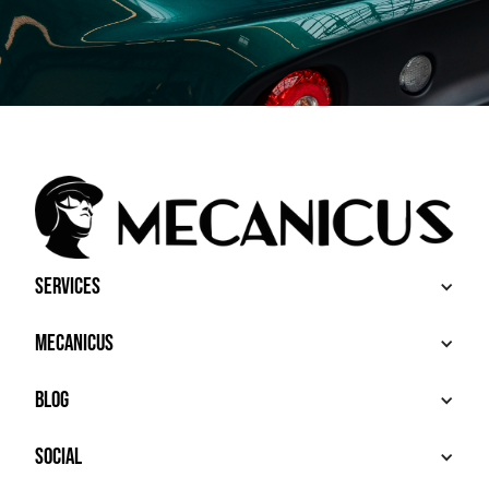
Services
BUY
Mecanicus
SELL
RECHERCHE
ABOUT
Blog
ADDITIONAL SERVICES
HOUSE MECANICUS
FAQ
NEWS
Social
CONTACT
VIDÉOS