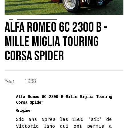
Slide 2 of 12.
Alfa Romeo 6C 2300 B -
Mille Miglia Touring
Corsa Spider
Year:
1938
Alfa Romeo 6C 2300 B Mille Miglia Touring
Corsa Spider
Origine
Six ans après les 1500 'six' de
Vittorio Jano qui ont permis à