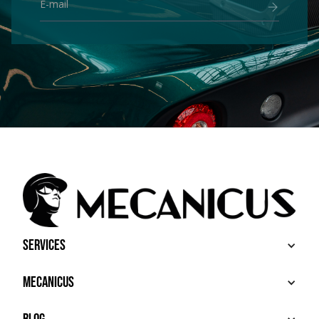
Services
BUY
Mecanicus
SELL
RECHERCHE
ABOUT