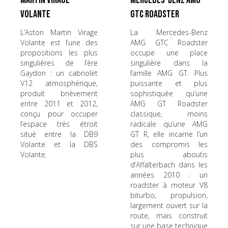
Martin Virage
Mercedes-Benz AMG
Volante
GTC Roadster
L’Aston Martin Virage
La Mercedes-Benz
Volante est l’une des
AMG GTC Roadster
propositions les plus
occupe une place
singulières de l’ère
singulière dans la
Gaydon : un cabriolet
famille AMG GT. Plus
V12 atmosphérique,
puissante et plus
produit brièvement
sophistiquée qu’une
entre 2011 et 2012,
AMG GT Roadster
conçu pour occuper
classique, moins
l’espace très étroit
radicale qu’une AMG
situé entre la DB9
GT R, elle incarne l’un
Volante et la DBS
des compromis les
Volante.
plus aboutis
d’Affalterbach dans les
années 2010 : un
roadster à moteur V8
biturbo, propulsion,
largement ouvert sur la
route, mais construit
sur une base technique