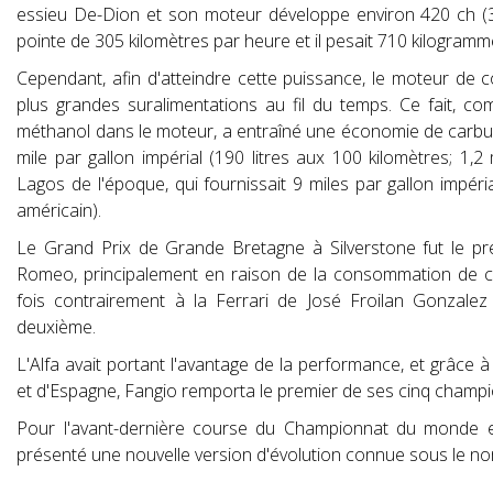
essieu De-Dion et son moteur développe environ 420 ch (3
pointe de 305 kilomètres par heure et il pesait 710 kilogram
Cependant, afin d'atteindre cette puissance, le moteur de 
plus grandes suralimentations au fil du temps. Ce fait, c
méthanol dans le moteur, a entraîné une économie de carbur
mile par gallon impérial (190 litres aux 100 kilomètres; 1,2
Lagos de l'époque, qui fournissait 9 miles par gallon impéria
américain).
Le Grand Prix de Grande Bretagne à Silverstone fut le p
Romeo, principalement en raison de la consommation de car
fois contrairement à la Ferrari de José Froilan Gonzalez
deuxième.
L'Alfa avait portant l'avantage de la performance, et grâce à
et d'Espagne, Fangio remporta le premier de ses cinq champ
Pour l'avant-dernière course du Championnat du monde 
présenté une nouvelle version d'évolution connue sous le no