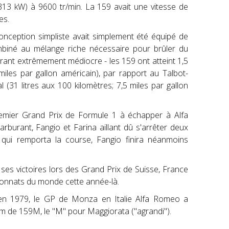
13 kW) à 9600 tr/min. La 159 avait une vitesse de
mes.
conception simpliste avait simplement été équipé de
ombiné au mélange riche nécessaire pour brûler du
ant extrêmement médiocre - les 159 ont atteint 1,5
 miles par gallon américain), par rapport au Talbot-
l (31 litres aux 100 kilomètres; 7,5 miles par gallon
remier Grand Prix de Formule 1 à échapper à Alfa
burant, Fangio et Farina aillant dû s'arrêter deux
 qui remporta la course, Fangio finira néanmoins
 ses victoires lors des Grand Prix de Suisse, France
ionnats du monde cette année-là.
en 1979, le GP de Monza en Italie Alfa Romeo a
m de 159M, le "M" pour Maggiorata ("agrandi").