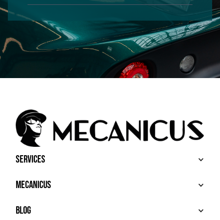
Services
BUY
Mecanicus
SELL
RECHERCHE
ABOUT
Blog
ADDITIONAL SERVICES
HOUSE MECANICUS