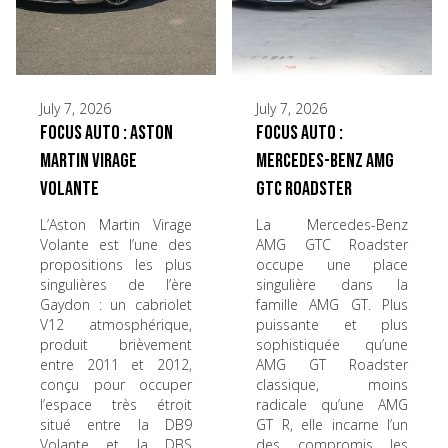
July 7, 2026
July 7, 2026
Focus Auto : Aston
Focus Auto :
Martin Virage
Mercedes-Benz AMG
Volante
GTC Roadster
L’Aston Martin Virage
La Mercedes-Benz
Volante est l’une des
AMG GTC Roadster
propositions les plus
occupe une place
singulières de l’ère
singulière dans la
Gaydon : un cabriolet
famille AMG GT. Plus
V12 atmosphérique,
puissante et plus
produit brièvement
sophistiquée qu’une
entre 2011 et 2012,
AMG GT Roadster
conçu pour occuper
classique, moins
l’espace très étroit
radicale qu’une AMG
situé entre la DB9
GT R, elle incarne l’un
Volante et la DBS
des compromis les