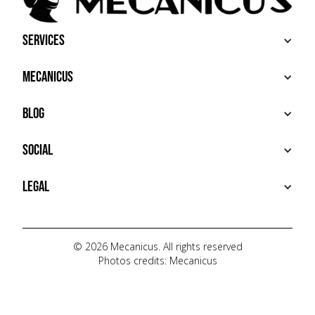
Services
BUY
Mecanicus
SELL
RECHERCHE
ABOUT
Blog
ADDITIONAL SERVICES
HOUSE MECANICUS
FAQ
NEWS
Social
CONTACT
VIDÉOS
AUTOPÉDIA
INSTAGRAM
Legal
TIKTOK
FACEBOOK
TERMS OF USE
YOUTUBE
PRIVACY POLICY
© 2026 Mecanicus. All rights reserved
Photos credits: Mecanicus