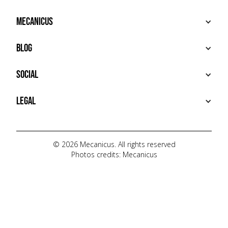
BUY
Mecanicus
SELL
RECHERCHE
ABOUT
Blog
ADDITIONAL SERVICES
HOUSE MECANICUS
FAQ
NEWS
Social
CONTACT
VIDÉOS
AUTOPÉDIA
INSTAGRAM
Legal
TIKTOK
FACEBOOK
TERMS OF USE
YOUTUBE
PRIVACY POLICY
© 2026 Mecanicus. All rights reserved
Photos credits: Mecanicus