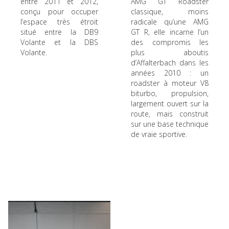
entre 2011 et 2012,
AMG GT Roadster
conçu pour occuper
classique, moins
l’espace très étroit
radicale qu’une AMG
situé entre la DB9
GT R, elle incarne l’un
Volante et la DBS
des compromis les
Volante.
plus aboutis
d’Affalterbach dans les
années 2010 : un
roadster à moteur V8
biturbo, propulsion,
largement ouvert sur la
route, mais construit
sur une base technique
de vraie sportive.