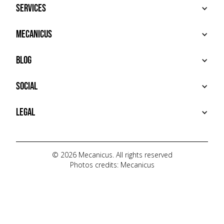
Services
BUY
Mecanicus
SELL
RECHERCHE
ABOUT
Blog
ADDITIONAL SERVICES
HOUSE MECANICUS
FAQ
NEWS
Social
CONTACT
VIDÉOS
AUTOPÉDIA
INSTAGRAM
Legal
TIKTOK
FACEBOOK
TERMS OF USE
YOUTUBE
PRIVACY POLICY
© 2026 Mecanicus. All rights reserved
Photos credits: Mecanicus