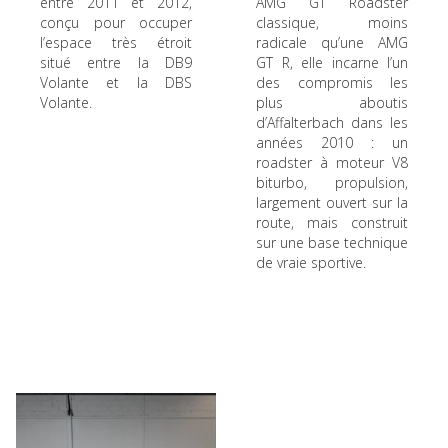
entre 2011 et 2012,
AMG GT Roadster
conçu pour occuper
classique, moins
l’espace très étroit
radicale qu’une AMG
situé entre la DB9
GT R, elle incarne l’un
Volante et la DBS
des compromis les
Volante.
plus aboutis
d’Affalterbach dans les
années 2010 : un
roadster à moteur V8
biturbo, propulsion,
largement ouvert sur la
route, mais construit
sur une base technique
de vraie sportive.