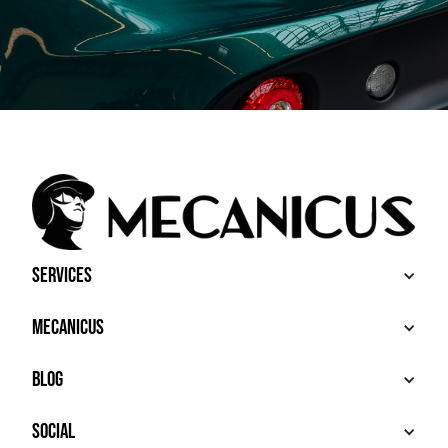
Services
BUY
Mecanicus
SELL
RECHERCHE
ABOUT
Blog
ADDITIONAL SERVICES
HOUSE MECANICUS
FAQ
NEWS
Social
CONTACT
VIDÉOS