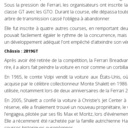
Sous la pression de Ferrari, les organisateurs ont inscrite l
classe GT avec les GTO. Durant la course, elle dépassa tout
arbre de transmission cassé l'obligea à abandonner.
Elle fut inscrite à quatre autres courses, en remportant deux
pouvait facilement égaler le rythme de la concurrence, mais
un développement adéquat l'ont empêché d'atteindre son véri
Châssis : 2819GT
Après avoir été retirée de la compétition, la Ferrari Breadvan
rire, il a alors fait peindre la voiture en noir comme un corbilla
En 1965, le comte Volpi vendit la voiture aux États-Unis, 
acquise par le célèbre collectionneur Monte Shalett en 1986. I
utilisée, notamment lors de deux anniversaires de la Ferrari 
En 2005, Shalett a confié la voiture à Christie's Jet Center à
réserve, elle a finalement trouvé un nouveau propriétaire, le 
l'engagea, pilotée par ses fils Max et Moritz, lors d'événe
Elle a récemment été rachetée par la famille autrichienne Hal
courses historiques européennes.