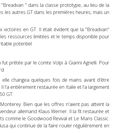
a "Breadvan " dans la classe prototype, au lieu de la
es les autres GT dans les premières heures, mais un
 victoires en GT. Il était évident que la "Breadvan"
 les ressources limitées et le temps disponible pour
table potentiel.
 fut prêtée par le comte Volpi à Gianni Agnelli. Pour
rd.
où elle changea quelques fois de mains avant d'être
l l'a entièrement restaurée en Italie et l'a largement
250 GT.
 Monterey. Bien que les offres n'aient pas atteint la
vendeur allemand Klaus Werner. Il la fit restaurée et
ments comme le Goodwood Revival et Le Mans Classic.
usa qui continue de la faire rouler régulièrement en