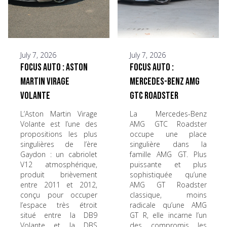
July 7, 2026
July 7, 2026
Focus Auto : Aston
Focus Auto :
Martin Virage
Mercedes-Benz AMG
Volante
GTC Roadster
L’Aston Martin Virage
La Mercedes-Benz
Volante est l’une des
AMG GTC Roadster
propositions les plus
occupe une place
singulières de l’ère
singulière dans la
Gaydon : un cabriolet
famille AMG GT. Plus
V12 atmosphérique,
puissante et plus
produit brièvement
sophistiquée qu’une
entre 2011 et 2012,
AMG GT Roadster
conçu pour occuper
classique, moins
l’espace très étroit
radicale qu’une AMG
situé entre la DB9
GT R, elle incarne l’un
Volante et la DBS
des compromis les