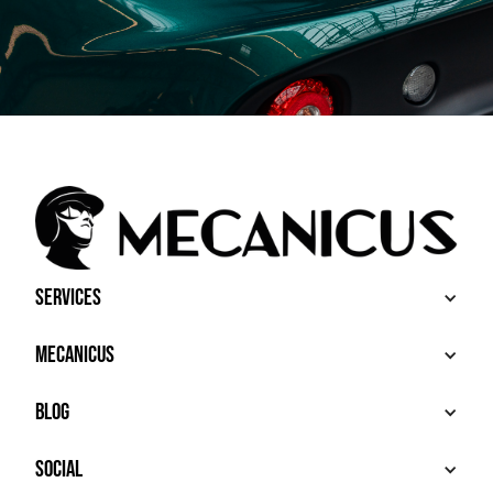
Services
BUY
Mecanicus
SELL
RECHERCHE
ABOUT
Blog
ADDITIONAL SERVICES
HOUSE MECANICUS
FAQ
NEWS
Social
CONTACT
VIDÉOS