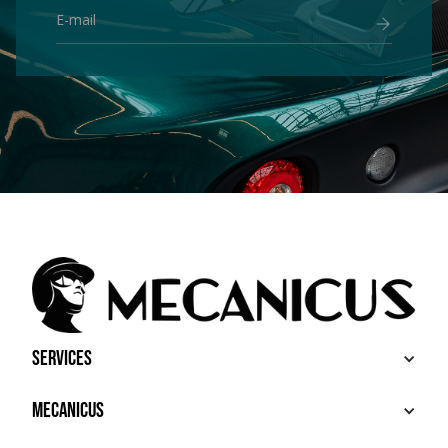
Services
BUY
Mecanicus
SELL
RECHERCHE