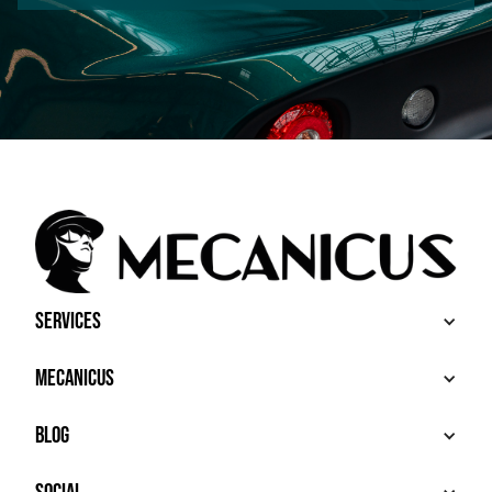
Services
BUY
Mecanicus
SELL
RECHERCHE
ABOUT
Blog
ADDITIONAL SERVICES
HOUSE MECANICUS
FAQ
NEWS