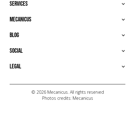
Services
BUY
Mecanicus
SELL
RECHERCHE
ABOUT
Blog
ADDITIONAL SERVICES
HOUSE MECANICUS
FAQ
NEWS
Social
CONTACT
VIDÉOS
AUTOPÉDIA
INSTAGRAM
Legal
TIKTOK
FACEBOOK
TERMS OF USE
YOUTUBE
PRIVACY POLICY
© 2026 Mecanicus. All rights reserved
Photos credits: Mecanicus