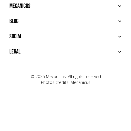
BUY
Mecanicus
SELL
RECHERCHE
ABOUT
Blog
ADDITIONAL SERVICES
HOUSE MECANICUS
FAQ
NEWS
Social
CONTACT
VIDÉOS
AUTOPÉDIA
INSTAGRAM
Legal
TIKTOK
FACEBOOK
TERMS OF USE
YOUTUBE
PRIVACY POLICY
© 2026 Mecanicus. All rights reserved
Photos credits: Mecanicus