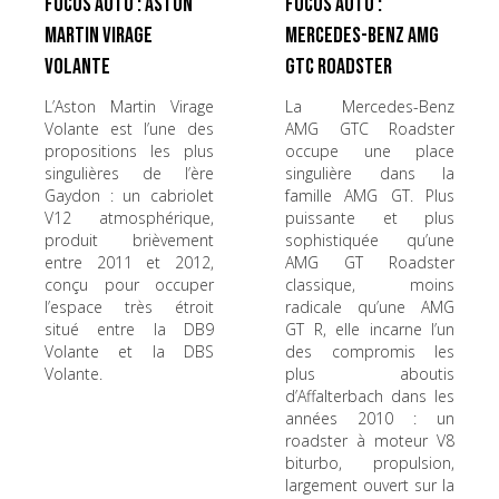
Focus Auto : Aston
Focus Auto :
Martin Virage
Mercedes-Benz AMG
Volante
GTC Roadster
L’Aston Martin Virage
La Mercedes-Benz
Volante est l’une des
AMG GTC Roadster
propositions les plus
occupe une place
singulières de l’ère
singulière dans la
Gaydon : un cabriolet
famille AMG GT. Plus
V12 atmosphérique,
puissante et plus
produit brièvement
sophistiquée qu’une
entre 2011 et 2012,
AMG GT Roadster
conçu pour occuper
classique, moins
l’espace très étroit
radicale qu’une AMG
situé entre la DB9
GT R, elle incarne l’un
Volante et la DBS
des compromis les
Volante.
plus aboutis
d’Affalterbach dans les
années 2010 : un
roadster à moteur V8
biturbo, propulsion,
largement ouvert sur la