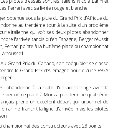
. Les pilotes d'essais sont les Italiens Nicola Larini et
s Ferrari avec sa livrée rouge et blanche.
r obtenue sous la pluie du Grand Prix d'Afrique du
abandonne au trentième tour à la suite d'un problème
écurie italienne qui voit ses deux pilotes abandonner
ncore l'arrivée tandis qu'en Espagne, Berger réussit
on, Ferrari pointe à la huitième place du championnat
e Larrousse1.
. Au Grand Prix du Canada, son coéquipier se classe
 attendre le Grand Prix d'Allemagne pour qu'une F93A
Berger.
lesi abandonne à la suite d'un accrochage avec la
 une deuxième place à Monza puis termine quatrième
Français prend un excellent départ qui lui permet de
ari ne franchit la ligne d'arrivée, mais les pilotes
son.
 du championnat des constructeurs avec 28 points.