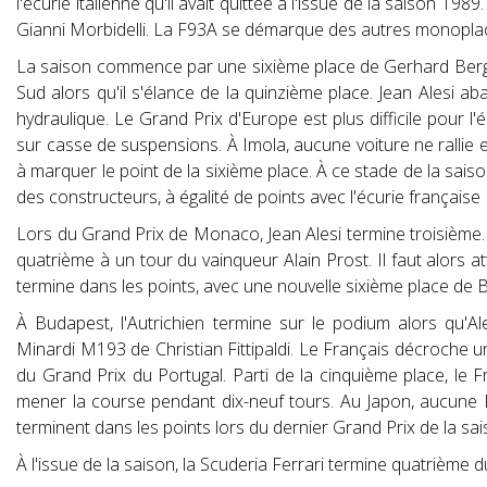
l'écurie italienne qu'il avait quittée à l'issue de la saison 1989
Gianni Morbidelli. La F93A se démarque des autres monoplace
La saison commence par une sixième place de Gerhard Berge
Sud alors qu'il s'élance de la quinzième place. Jean Alesi 
hydraulique. Le Grand Prix d'Europe est plus difficile pour l'
sur casse de suspensions. À Imola, aucune voiture ne rallie e
à marquer le point de la sixième place. À ce stade de la sais
des constructeurs, à égalité de points avec l'écurie français
Lors du Grand Prix de Monaco, Jean Alesi termine troisième
quatrième à un tour du vainqueur Alain Prost. Il faut alors
termine dans les points, avec une nouvelle sixième place de 
À Budapest, l'Autrichien termine sur le podium alors qu'A
Minardi M193 de Christian Fittipaldi. Le Français décroche
du Grand Prix du Portugal. Parti de la cinquième place, le 
mener la course pendant dix-neuf tours. Au Japon, aucune Ferr
terminent dans les points lors du dernier Grand Prix de la sai
À l'issue de la saison, la Scuderia Ferrari termine quatrième