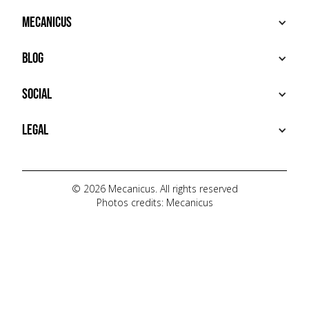
BUY
Mecanicus
SELL
RECHERCHE
ABOUT
Blog
ADDITIONAL SERVICES
HOUSE MECANICUS
FAQ
NEWS
Social
CONTACT
VIDÉOS
AUTOPÉDIA
INSTAGRAM
Legal
TIKTOK
FACEBOOK
TERMS OF USE
YOUTUBE
PRIVACY POLICY
© 2026 Mecanicus. All rights reserved
Photos credits: Mecanicus