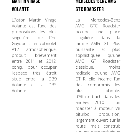
Martin Virage
Mercedes-Benz AMG
Volante
GTC Roadster
L’Aston Martin Virage
La Mercedes-Benz
Volante est l’une des
AMG GTC Roadster
propositions les plus
occupe une place
singulières de l’ère
singulière dans la
Gaydon : un cabriolet
famille AMG GT. Plus
V12 atmosphérique,
puissante et plus
produit brièvement
sophistiquée qu’une
entre 2011 et 2012,
AMG GT Roadster
conçu pour occuper
classique, moins
l’espace très étroit
radicale qu’une AMG
situé entre la DB9
GT R, elle incarne l’un
Volante et la DBS
des compromis les
Volante.
plus aboutis
d’Affalterbach dans les
années 2010 : un
roadster à moteur V8
biturbo, propulsion,
largement ouvert sur la
route, mais construit
sur une base technique