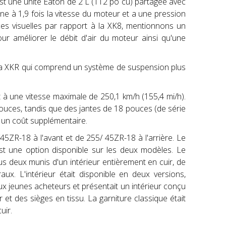
st une unité Eaton de 2 L (112 po cu) partagée avec
ne à 1,9 fois la vitesse du moteur et a une pression
nces visuelles par rapport à la XK8, mentionnons un
pour améliorer le débit d'air du moteur ainsi qu'une
ur la XKR qui comprend un système de suspension plus
 à une vitesse maximale de 250,1 km/h (155,4 mi/h).
 pouces, tandis que des jantes de 18 pouces (de série
r un coût supplémentaire.
45ZR-18 à l'avant et de 255/ 45ZR-18 à l'arrière. Le
 est une option disponible sur les deux modèles. Le
us deux munis d'un intérieur entièrement en cuir, de
ux. L'intérieur était disponible en deux versions,
aux jeunes acheteurs et présentait un intérieur conçu
t des sièges en tissu. La garniture classique était
uir.