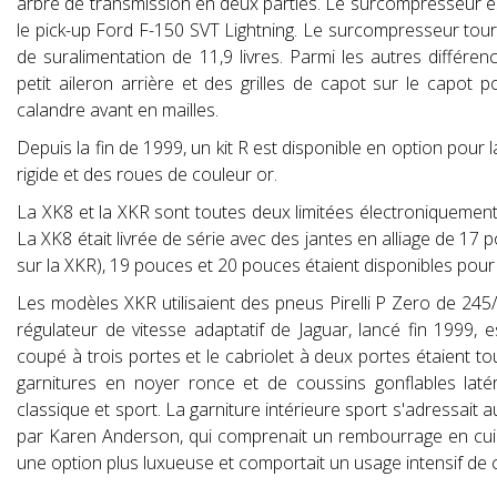
arbre de transmission en deux parties. Le surcompresseur e
le pick-up Ford F-150 SVT Lightning. Le surcompresseur tour
de suralimentation de 11,9 livres. Parmi les autres différe
petit aileron arrière et des grilles de capot sur le capot 
calandre avant en mailles.
Depuis la fin de 1999, un kit R est disponible en option po
rigide et des roues de couleur or.
La XK8 et la XKR sont toutes deux limitées électroniquement
La XK8 était livrée de série avec des jantes en alliage de 17
sur la XKR), 19 pouces et 20 pouces étaient disponibles pou
Les modèles XKR utilisaient des pneus Pirelli P Zero de 245/
régulateur de vitesse adaptatif de Jaguar, lancé fin 1999,
coupé à trois portes et le cabriolet à deux portes étaient to
garnitures en noyer ronce et de coussins gonflables latéra
classique et sport. La garniture intérieure sport s'adressait 
par Karen Anderson, qui comprenait un rembourrage en cuir e
une option plus luxueuse et comportait un usage intensif de c