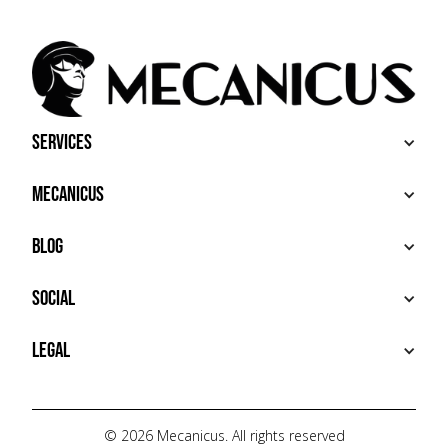
Services
BUY
Mecanicus
SELL
RECHERCHE
ABOUT
Blog
ADDITIONAL SERVICES
HOUSE MECANICUS
FAQ
NEWS
Social
CONTACT
VIDÉOS
AUTOPÉDIA
INSTAGRAM
Legal
TIKTOK
FACEBOOK
TERMS OF USE
YOUTUBE
PRIVACY POLICY
© 2026 Mecanicus. All rights reserved