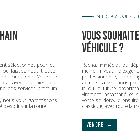
VENTE CLASSIQUE / D
hain
vous souhaite
véhicule ?
nt sélectionnés pour leur
Rachat immédiat ou dép
 — ou laissez-nous trouver
même niveau d'exigence
 personnalisée. Venez le
professionnelle, shoot
rtez avec ou bien par
administratives, nous pr
gné des services premium
le ou la future propriét
virement instantané et s
ck, nous vous garantissons
vente se déroule ensuit
é d'esprit sur la route.
classique, avec toute la t
VENDRE →