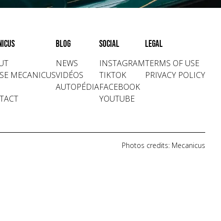
nicus
Blog
Social
Legal
UT
NEWS
INSTAGRAM
TERMS OF USE
SE MECANICUS
VIDÉOS
TIKTOK
PRIVACY POLICY
AUTOPÉDIA
FACEBOOK
TACT
YOUTUBE
Photos credits: Mecanicus