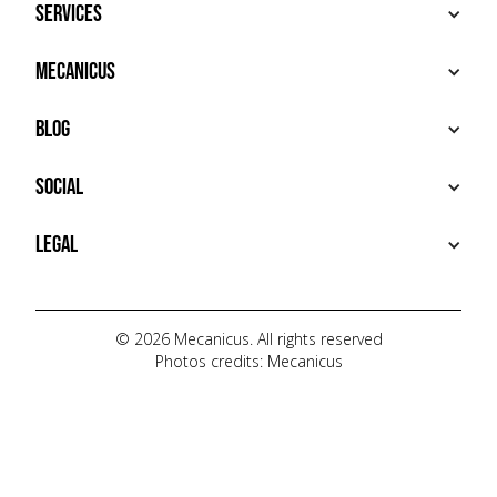
Services
BUY
Mecanicus
SELL
RECHERCHE
ABOUT
Blog
ADDITIONAL SERVICES
HOUSE MECANICUS
FAQ
NEWS
Social
CONTACT
VIDÉOS
AUTOPÉDIA
INSTAGRAM
Legal
TIKTOK
FACEBOOK
TERMS OF USE
YOUTUBE
PRIVACY POLICY
© 2026 Mecanicus. All rights reserved
Photos credits: Mecanicus